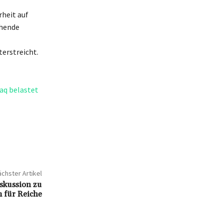
rheit auf
ehende
terstreicht.
aq belastet
chster Artikel
skussion zu
 für Reiche