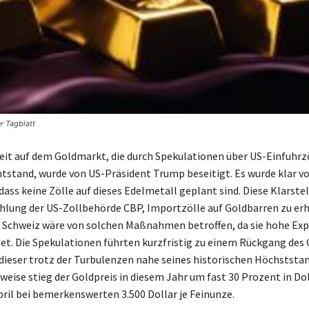
r Tagblatt
eit auf dem Goldmarkt, die durch Spekulationen über US-Einfuhrzö
tstand, wurde von US-Präsident Trump beseitigt. Es wurde klar vo
 dass keine Zölle auf dieses Edelmetall geplant sind. Diese Klarste
hlung der US-Zollbehörde CBP, Importzölle auf Goldbarren zu er
 Schweiz wäre von solchen Maßnahmen betroffen, da sie hohe Expo
et. Die Spekulationen führten kurzfristig zu einem Rückgang des 
 dieser trotz der Turbulenzen nahe seines historischen Höchststan
weise stieg der Goldpreis in diesem Jahr um fast 30 Prozent in Do
pril bei bemerkenswerten 3.500 Dollar je Feinunze.