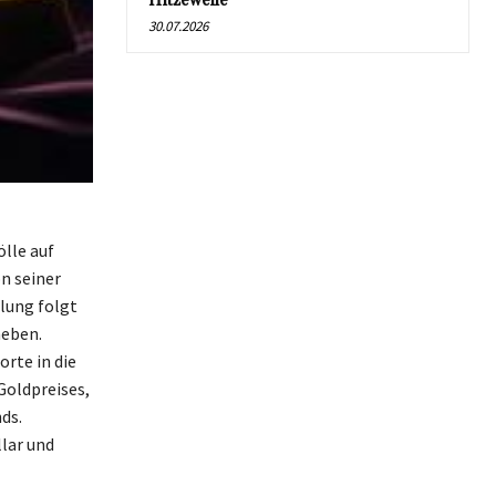
Hitzewelle
30.07.2026
lle auf
n seiner
llung folgt
heben.
rte in die
Goldpreises,
ds.
llar und