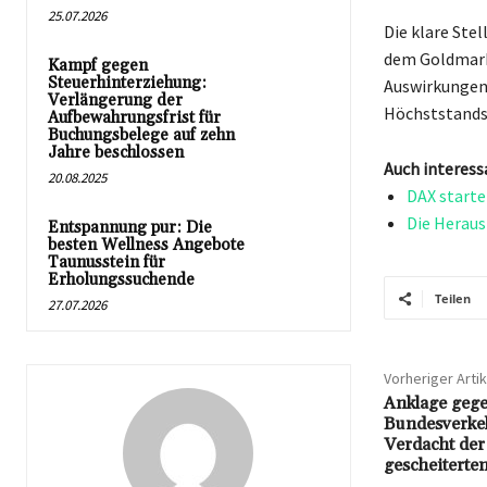
25.07.2026
Die klare Ste
dem Goldmark
Kampf gegen
Steuerhinterziehung:
Auswirkungen 
Verlängerung der
Höchststands,
Aufbewahrungsfrist für
Buchungsbelege auf zehn
Jahre beschlossen
Auch interess
20.08.2025
DAX starte
Die Heraus
Entspannung pur: Die
besten Wellness Angebote
Taunusstein für
Erholungssuchende
Teilen
27.07.2026
Vorheriger Artik
Anklage geg
Bundesverkeh
Verdacht der
gescheitert