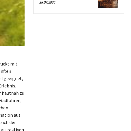
28.07.2026
ruckt mit
anften
el geeignet,
rlebnis.
ur hautnah zu
 Radfahren,
chen
nation aus
sich der
 attraktiven