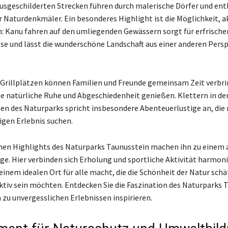
 ausgeschilderten Strecken führen durch malerische Dörfer und ent
r Naturdenkmäler. Ein besonderes Highlight ist die Möglichkeit, a
n: Kanu fahren auf den umliegenden Gewässern sorgt für erfrisch
se und lässt die wunderschöne Landschaft aus einer anderen Pers
 Grillplätzen können Familien und Freunde gemeinsam Zeit verbri
ie natürliche Ruhe und Abgeschiedenheit genießen. Klettern in de
en des Naturparks spricht insbesondere Abenteuerlustige an, die
igen Erlebnis suchen.
chen Highlights des Naturparks Taunusstein machen ihn zu einem 
lüge. Hier verbinden sich Erholung und sportliche Aktivität harmon
einem idealen Ort für alle macht, die die Schönheit der Natur sch
aktiv sein möchten. Entdecken Sie die Faszination des Naturparks 
h zu unvergesslichen Erlebnissen inspirieren.