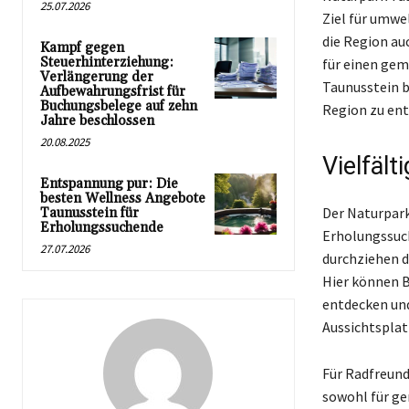
25.07.2026
Ziel für umwe
die Region au
Kampf gegen
Steuerhinterziehung:
für einen gem
Verlängerung der
Taunusstein b
Aufbewahrungsfrist für
Buchungsbelege auf zehn
Region zu ent
Jahre beschlossen
20.08.2025
Vielfält
Entspannung pur: Die
besten Wellness Angebote
Der Naturpark
Taunusstein für
Erholungssuchende
Erholungssuc
27.07.2026
durchziehen d
Hier können B
entdecken und
Aussichtspla
Für Radfreund
sowohl für ge