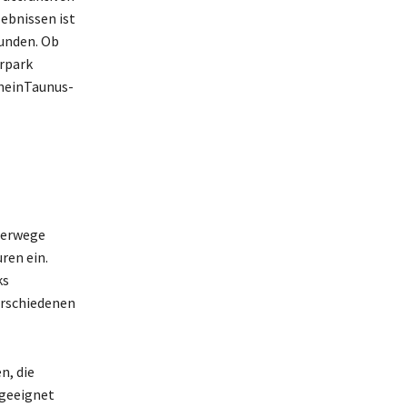
ebnissen ist
runden. Ob
rpark
RheinTaunus-
derwege
ren ein.
ks
erschiedenen
n, die
 geeignet