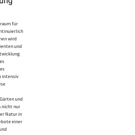
dung
sraum für
ntinuierlich
nen wird
lventen und
ntwicklung
fes
des
 intensiv
ese
 Gärten und
 nicht nur
er Natur in
ebote einer
 und