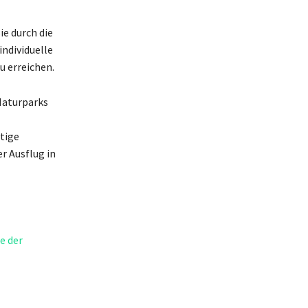
e durch die
individuelle
u erreichen.
Naturparks
tige
r Ausflug in
e der