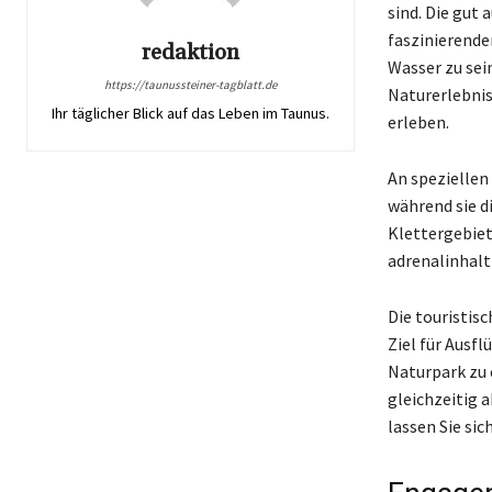
sind. Die gut
faszinierende
redaktion
Wasser zu sei
https://taunussteiner-tagblatt.de
Naturerlebnis
Ihr täglicher Blick auf das Leben im Taunus.
erleben.
An speziellen
während sie d
Klettergebiet
adrenalinhalt
Die touristis
Ziel für Ausf
Naturpark zu 
gleichzeitig 
lassen Sie sic