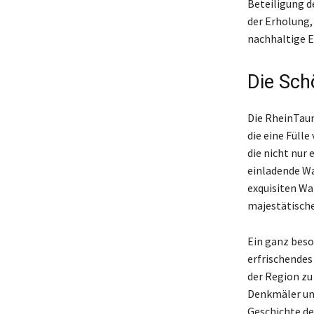
Beteiligung d
der Erholung,
nachhaltige E
Die Sch
Die RheinTaun
die eine Fülle
die nicht nur 
einladende Wa
exquisiten Wa
majestätische
Ein ganz beso
erfrischendes
der Region zu
Denkmäler und
Geschichte de