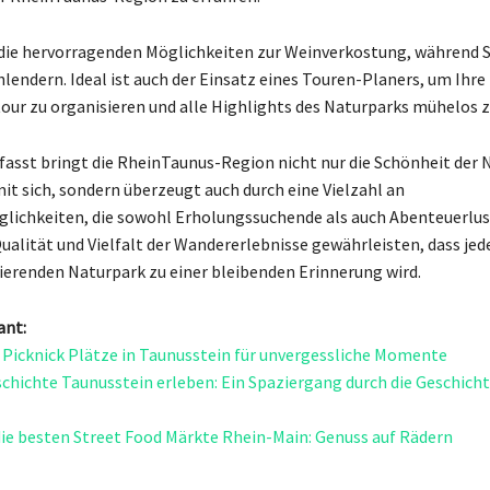
die hervorragenden Möglichkeiten zur Weinverkostung, während Si
lendern. Ideal ist auch der Einsatz eines Touren-Planers, um Ihre 
ur zu organisieren und alle Highlights des Naturparks mühelos z
st bringt die RheinTaunus-Region nicht nur die Schönheit der 
it sich, sondern überzeugt auch durch eine Vielzahl an
ichkeiten, die sowohl Erholungssuchende als auch Abenteuerlus
ualität und Vielfalt der Wandererlebnisse gewährleisten, dass jede
ierenden Naturpark zu einer bleibenden Erinnerung wird.
ant:
 Picknick Plätze in Taunusstein für unvergessliche Momente
hichte Taunusstein erleben: Ein Spaziergang durch die Geschicht
ie besten Street Food Märkte Rhein-Main: Genuss auf Rädern