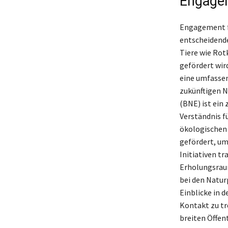
Engagem
Engagement f
entscheidende
Tiere wie Rot
gefördert wir
eine umfassen
zukünftigen N
(BNE) ist ein 
Verständnis f
ökologischen 
gefördert, um
Initiativen t
Erholungsraum
bei den Natu
Einblicke in 
Kontakt zu tr
breiten Öffen