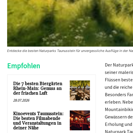
Entdecke die besten Naturparks Taunusstein für unvergessliche Ausflüge in der Na
Empfohlen
Der Naturpark
seiner maleri
Flüssen beste
Die 7 besten Biergärten
und die reich
Rhein-Main: Genuss an
der frischen Luft
Besonders Fami
28.07.2026
erleben. Nebe
Mountainbikin
Kinoevents Taunusstein:
Gewässern des
Die besten Filmabende
und Veranstaltungen in
Erholung und 
deiner Nähe
Naturpark Tau