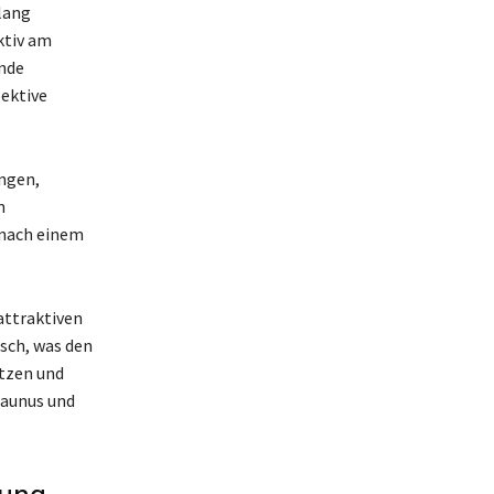
lang
ktiv am
ende
pektive
ngen,
n
 nach einem
attraktiven
isch, was den
ätzen und
Taunus und