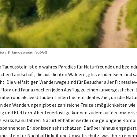
tur | © Taunussteiner Tagblatt
 Taunusstein ist ein wahres Paradies für Naturfreunde und beeind
schen Landschaft, die aus dichten Wäldern, glitzernden Seen und s
ht. Die vielfältigen Wanderwege sind für Besucher aller Fitnesslev
e Flora und Fauna machen jeden Ausflug zu einem unvergesslichen E
lien und aktive Urlauber finden hier ein ideales Ziel, um die Nat
n den Wanderungen gibt es zahlreiche Freizeitmöglichkeiten wie
g und Klettern. Abenteuerlustige können zudem auf den maleris
 Parks Kanu fahren. Naturliebhaber werden die gelungene Kombi
spannenden Erlebnissen sehr schätzen. Darüber hinaus engagiert 
nusstein für Nachhaltigkeit und Umweltschutz, was ihn zu einem