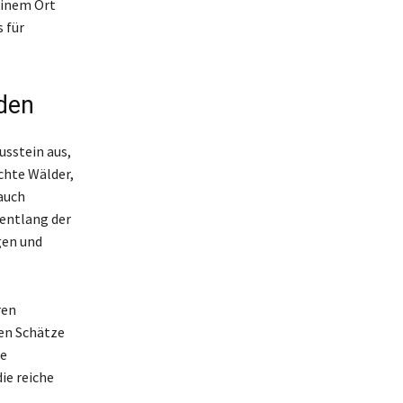
einem Ort
 für
den
sstein aus,
ichte Wälder,
 auch
 entlang der
gen und
ren
len Schätze
he
ie reiche