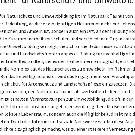
ent für Naturschutz und Umweltbil
ür Naturschutz und Umweltbildung ist im Naturpark Taunus von
r Bedeutung, da dieser einzigartigen Naturraum nicht nur Leben
kehlchen und Amseln ist, sondern auch ein Ort, an dem Bildung ko
d. In Zusammenarbeit mit Schulen und verschiedenen Organisatio
de Umweltbildung verfolgt, die sich an die Bedürfnisse von Abso
atur- und Landschaftsführern anpasst. Bildung für nachhaltige E
zentraler Bestandteil, der es den Teilnehmern ermöglicht, ein tie
ür die Komplexität des Naturschutzes zu entwickeln. Im Rahmen 
Bundesfreiwilligendienstes wird das Engagement von Freiwilligen
 sich aktiv für Artenschutz und Landschaftspflege einzusetzen. Di
ragen dazu bei, den Naturpark Taunus als wertvollen Lebens- und
 zu erhalten. Veranstaltungen zur Umweltbildung, die oft in den
rpark-Informationsbüros angeboten werden, geben den Besuchern
den lokalen Lebensraum, sondern auch die Möglichkeit, direkt mit d
eten. Durch das Internet und soziale Netzwerke werden diese Ang
tlichkeit zugänglich gemacht, was zu einer stärkeren Vernetzung