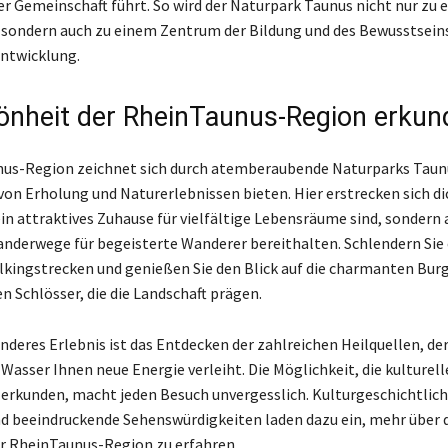
er Gemeinschaft führt. So wird der Naturpark Taunus nicht nur zu 
 sondern auch zu einem Zentrum der Bildung und des Bewusstseins
ntwicklung.
önheit der RheinTaunus-Region erkun
us-Region zeichnet sich durch atemberaubende Naturparks Taunu
 von Erholung und Naturerlebnissen bieten. Hier erstrecken sich d
ein attraktives Zuhause für vielfältige Lebensräume sind, sondern
nderwege für begeisterte Wanderer bereithalten. Schlendern Sie
lkingstrecken und genießen Sie den Blick auf die charmanten Bur
n Schlösser, die die Landschaft prägen.
nderes Erlebnis ist das Entdecken der zahlreichen Heilquellen, de
 Wasser Ihnen neue Energie verleiht. Die Möglichkeit, die kulturel
 erkunden, macht jeden Besuch unvergesslich. Kulturgeschichtlic
 beeindruckende Sehenswürdigkeiten laden dazu ein, mehr über d
r RheinTaunus-Region zu erfahren.