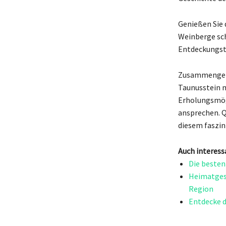
Genießen Sie 
Weinberge sch
Entdeckungsto
Zusammengefas
Taunusstein m
Erholungsmögl
ansprechen. Q
diesem faszin
Auch interess
Die besten
Heimatgesc
Region
Entdecke d