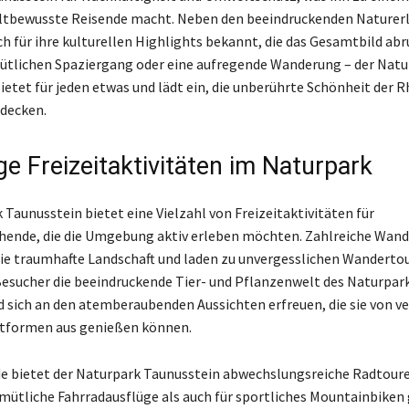
ltbewusste Reisende macht. Neben den beeindruckenden Naturerl
ch für ihre kulturellen Highlights bekannt, die das Gesamtbild ab
ütlichen Spaziergang oder eine aufregende Wanderung – der Natu
ietet für jeden etwas und lädt ein, die unberührte Schönheit der 
decken.
ige Freizeitaktivitäten im Naturpark
 Taunusstein bietet eine Vielzahl von Freizeitaktivitäten für
hende, die die Umgebung aktiv erleben möchten. Zahlreiche Wan
ie traumhafte Landschaft und laden zu unvergesslichen Wandertou
esucher die beeindruckende Tier- und Pflanzenwelt des Naturpar
 sich an den atemberaubenden Aussichten erfreuen, die sie von v
ttformen aus genießen können.
e bietet der Naturpark Taunusstein abwechslungsreiche Radtoure
mütliche Fahrradausflüge als auch für sportliches Mountainbiken