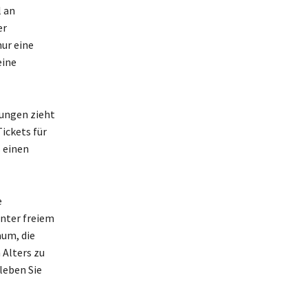
 an
er
ur eine
eine
ungen zieht
ickets für
s einen
e
unter freiem
um, die
 Alters zu
leben Sie