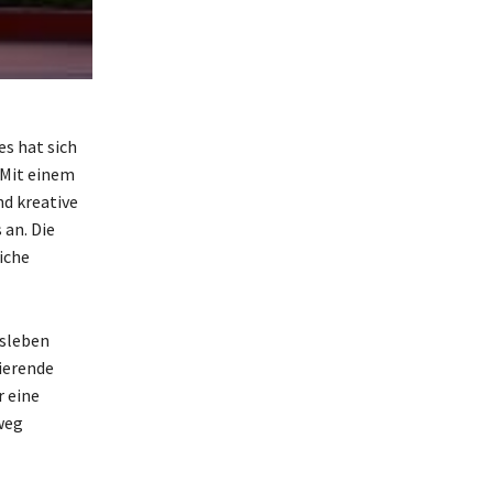
es hat sich
 Mit einem
d kreative
 an. Die
iche
tsleben
ierende
r eine
weg