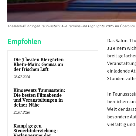
Theateraufführungen Taunusstein: Alle Termine und Highlights 2025 im Überblick 
Empfohlen
Das Salon-The
zu einem wich
breit gefäche
Die 7 besten Biergärten
Veranstaltung
Rhein-Main: Genuss an
der frischen Luft
einladende At
28.07.2026
Stunden volle
Kinoevents Taunusstein:
In Taunusstei
Die besten Filmabende
und Veranstaltungen in
bereichern un
deiner Nähe
Welt der dars
25.07.2026
besondere Auf
vielfältig un
Kampf gegen
Steuerhinterziehung:
Verlängerung der