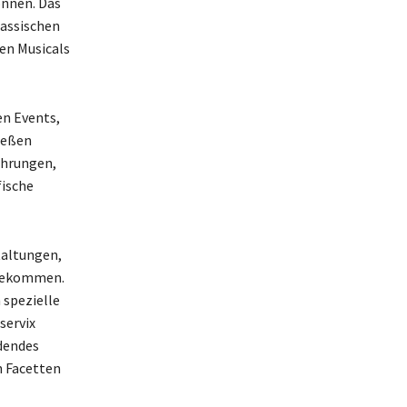
önnen. Das
lassischen
hen Musicals
n Events,
ießen
ührungen,
fische
taltungen,
 bekommen.
 spezielle
servix
dendes
n Facetten