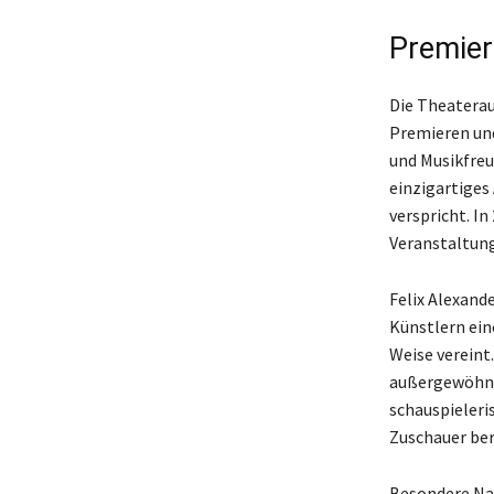
Premier
Die Theaterau
Premieren und
und Musikfreu
einzigartiges
verspricht. In
Veranstaltung
Felix Alexand
Künstlern ein
Weise vereint.
außergewöhnli
schauspieleri
Zuschauer ber
Besondere Na