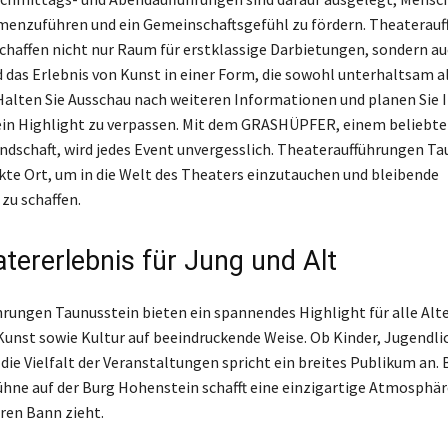
menzuführen und ein Gemeinschaftsgefühl zu fördern. Theaterau
chaffen nicht nur Raum für erstklassige Darbietungen, sondern au
 das Erlebnis von Kunst in einer Form, die sowohl unterhaltsam a
. Halten Sie Ausschau nach weiteren Informationen und planen Sie 
ein Highlight zu verpassen. Mit dem GRASHÜPFER, einem beliebt
ndschaft, wird jedes Event unvergesslich. Theateraufführungen Ta
ekte Ort, um in die Welt des Theaters einzutauchen und bleibende
zu schaffen.
atererlebnis für Jung und Alt
rungen Taunusstein bieten ein spannendes Highlight für alle Al
Kunst sowie Kultur auf beeindruckende Weise. Ob Kinder, Jugendli
die Vielfalt der Veranstaltungen spricht ein breites Publikum an.
bühne auf der Burg Hohenstein schafft eine einzigartige Atmosphäre
hren Bann zieht.