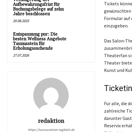
Tickets könne
Aufbewahrungsfrist für
Buchungsbelege auf zehn
gewünschten A
Jahre beschlossen
Formular auf 
20.08.2025
einzugeben.
Entspannung pur: Die
besten Wellness Angebote
Das Salon-The
Taunusstein für
zusammenbring
Erholungssuchende
Theaterfan si
27.07.2026
Theater biete
Kunst und Kul
Ticketi
Für alle, die
zahlreiche Ti
darunter Gast
redaktion
Reservix erhä
https://taunussteiner-tagblatt.de