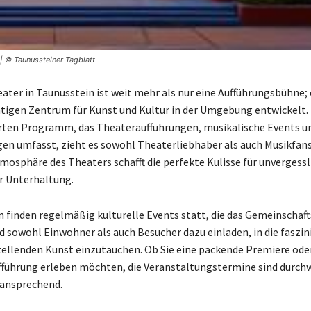
| © Taunussteiner Tagblatt
ater in Taunusstein ist weit mehr als nur eine Aufführungsbühne; 
tigen Zentrum für Kunst und Kultur in der Umgebung entwickelt.
rten Programm, das Theateraufführungen, musikalische Events un
en umfasst, zieht es sowohl Theaterliebhaber als auch Musikfans
mosphäre des Theaters schafft die perfekte Kulisse für unvergessl
r Unterhaltung.
n finden regelmäßig kulturelle Events statt, die das Gemeinschaf
d sowohl Einwohner als auch Besucher dazu einladen, in die faszin
tellenden Kunst einzutauchen. Ob Sie eine packende Premiere ode
führung erleben möchten, die Veranstaltungstermine sind durch
d ansprechend.