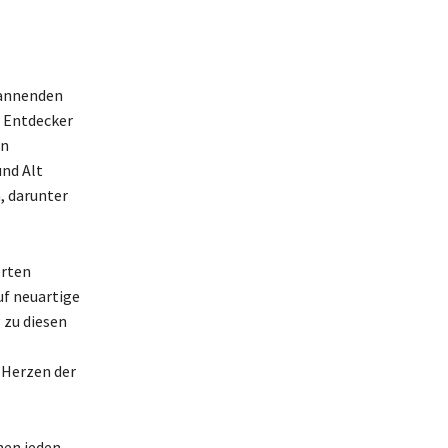
pannenden
h Entdecker
in
nd Alt
n, darunter
erten
uf neuartige
 zu diesen
 Herzen der
hen jeden