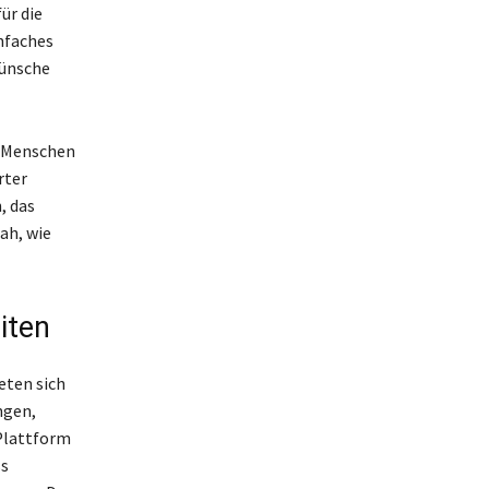
ür die
nfaches
Wünsche
r Menschen
rter
, das
ah, wie
iten
eten sich
ngen,
 Plattform
ss