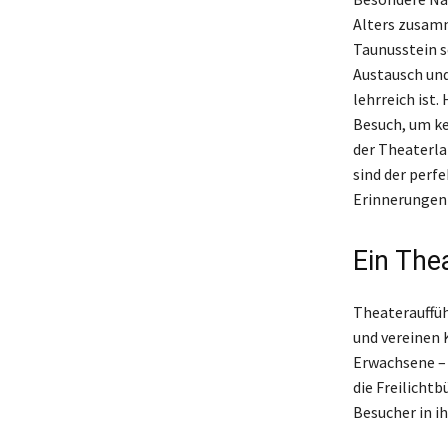
Alters zusam
Taunusstein s
Austausch und
lehrreich ist
Besuch, um k
der Theaterla
sind der perf
Erinnerungen 
Ein The
Theaterauffüh
und vereinen 
Erwachsene – 
die Freilicht
Besucher in i