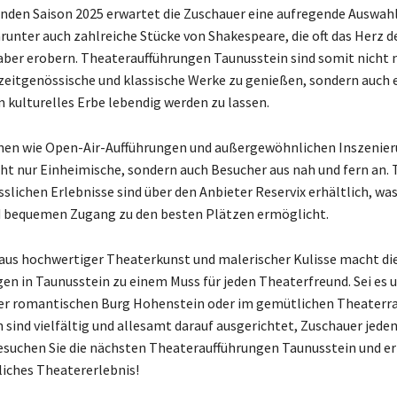
den Saison 2025 erwartet die Zuschauer eine aufregende Auswahl
runter auch zahlreiche Stücke von Shakespeare, die oft das Herz d
ber erobern. Theateraufführungen Taunusstein sind somit nicht n
zeitgenössische und klassische Werke zu genießen, sondern auch 
 kulturelles Erbe lebendig werden zu lassen.
nen wie Open-Air-Aufführungen und außergewöhnlichen Inszenier
cht nur Einheimische, sondern auch Besucher aus nah und fern an. T
slichen Erlebnisse sind über den Anbieter Reservix erhältlich, wa
d bequemen Zugang zu den besten Plätzen ermöglicht.
aus hochwertiger Theaterkunst und malerischer Kulisse macht di
en in Taunusstein zu einem Muss für jeden Theaterfreund. Sei es 
er romantischen Burg Hohenstein oder im gemütlichen Theaterra
 sind vielfältig und allesamt darauf ausgerichtet, Zuschauer jeden
esuchen Sie die nächsten Theateraufführungen Taunusstein und er
liches Theatererlebnis!