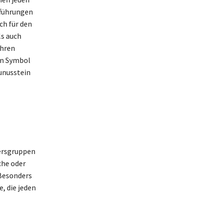
fführungen
ch für den
ls auch
Ihren
en Symbol
unusstein
tersgruppen
che oder
 Besonders
, die jeden