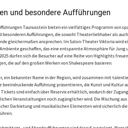
en und besondere Aufführungen
fführungen Taunusstein bieten ein vielfältiges Programm von s
 besonderen Aufführungen, die sowohl Theaterliebhaber als auc
nde gleichermaßen ansprechen. Im Salon-Theater Viktoria wird e
 Ambiente geschaffen, das eine entspannte Atmosphäre für Jung u
 2025 dürfen sich die Besucher auf eine Reihe von Highlights freue
en, die auf den großen Werken von Shakespeare basieren.
er, ein bekannter Name in der Region, wird zusammen mit talenti
e beeindruckende Aufführung präsentieren, die Kunst und Kultur a
 Tickets sind einfach über Reservix erhältlich, wodurch der Zugang
chen Veranstaltungen noch zugänglicher wird. Die Mischung aus
scher Darbietung und musikalischen Elementen wird sicherlich die
ühren.
chmittags- und Abendaufführungen sind darauf ausgelegt, Mensc