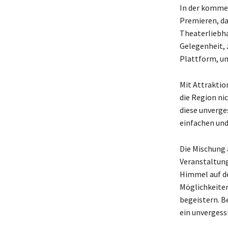
In der kommen
Premieren, da
Theaterliebha
Gelegenheit, 
Plattform, um
Mit Attraktio
die Region ni
diese unverges
einfachen un
Die Mischung 
Veranstaltung
Himmel auf d
Möglichkeiten
begeistern. B
ein unvergess