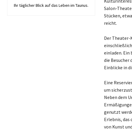
Kulturinteres
Ihr täglicher Blick auf das Leben im Taunus.
Salon-Theater
Stücken, etwa
reicht.
Der Theater-
einschließlic
einladen. Ein
die Besucher 
Einblicke in d
Eine Reservie
um sicherzust
Neben dem Unt
Ermäßigungen 
genutzt werde
Erlebnis, das 
von Kunst und