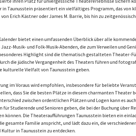
sierte ihren Platz für unvergessliche Theatererlebnisse sichern k
 in Taunusstein präsentiert ein vielfältiges Programm, das von k
 von Erich Kästner oder James M. Barrie, bis hin zu zeitgenössisc
Kalender bietet einen umfassenden Überblick über alle kommende
h Jazz-Musik- und Folk-Musik-Abenden, die zum Verweilen und Gen
 besonderes Highlight sind die thematisch gestalteten Theater-F
durch die jüdische Vergangenheit des Theaters führen und fotogra
ie kulturelle Vielfalt von Taunusstein geben.
rung im Voraus wird empfohlen, insbesondere für beliebte Verans
ellen, dass Sie die besten Plätze in diesem charmanten Theater
erschied zwischen ordentlichen Plätzen und Logen kann es auch
für Studierende und Senioren geben, die bei der Buchung über Re
n können. Die Theateraufführungen Taunusstein bieten ein einla
die gesamte Familie anspricht, und lädt dazu ein, die verschiedene
 Kultur in Taunusstein zu entdecken.