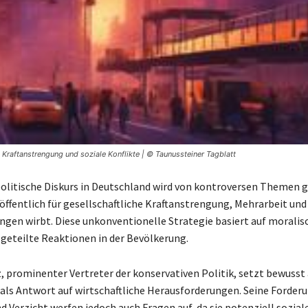
 Kraftanstrengung und soziale Konflikte | © Taunussteiner Tagblatt
politische Diskurs in Deutschland wird von kontroversen Themen g
öffentlich für gesellschaftliche Kraftanstrengung, Mehrarbeit und
ungen wirbt. Diese unkonventionelle Strategie basiert auf morali
 geteilte Reaktionen in der Bevölkerung.
z, prominenter Vertreter der konservativen Politik, setzt bewusst
als Antwort auf wirtschaftliche Herausforderungen. Seine Forder
d Verzicht werfen jedoch auch Fragen auf, da sie potenziell sozial