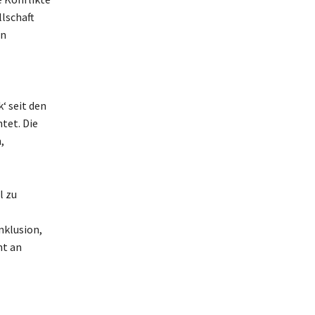
llschaft
in
‘ seit den
tet. Die
,
l zu
nklusion,
nt an