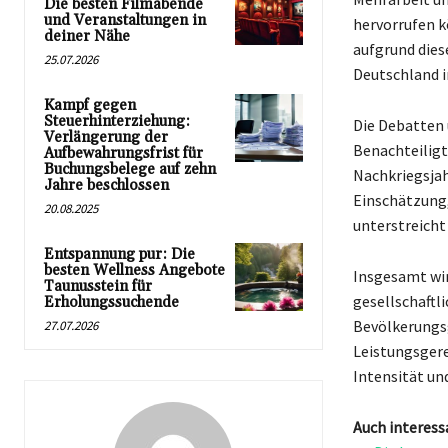
Die besten Filmabende
und Veranstaltungen in
hervorrufen k
deiner Nähe
aufgrund dies
25.07.2026
Deutschland i
Kampf gegen
Steuerhinterziehung:
Die Debatten 
Verlängerung der
Benachteiligt
Aufbewahrungsfrist für
Buchungsbelege auf zehn
Nachkriegsjah
Jahre beschlossen
Einschätzung,
20.08.2025
unterstreicht
Entspannung pur: Die
besten Wellness Angebote
Insgesamt wir
Taunusstein für
gesellschaftl
Erholungssuchende
Bevölkerungsg
27.07.2026
Leistungsgere
Intensität un
Auch interess