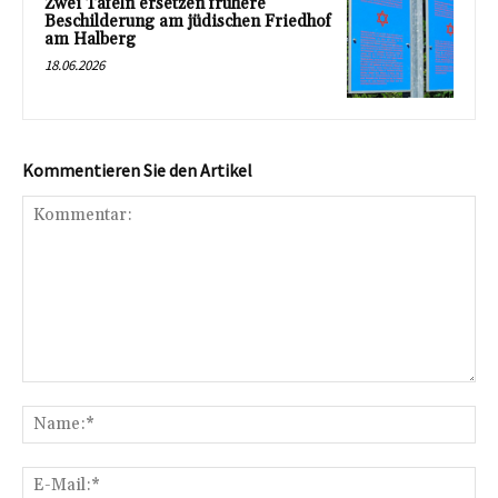
Zwei Tafeln ersetzen frühere
Beschilderung am jüdischen Friedhof
am Halberg
18.06.2026
Kommentieren Sie den Artikel
Kommentar:
Na
E-