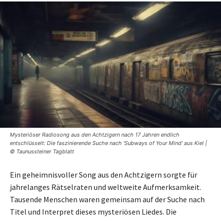
Mysteriöser Radiosong aus den Achtzigern nach 17 Jahren endlich
entschlüsselt: Die faszinierende Suche nach 'Subways of Your Mind' aus Kiel |
© Taunussteiner Tagblatt
Ein geheimnisvoller Song aus den Achtzigern sorgte für
jahrelanges Rätselraten und weltweite Aufmerksamkeit.
Tausende Menschen waren gemeinsam auf der Suche nach
Titel und Interpret dieses mysteriösen Liedes. Die