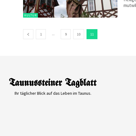
mutwil
KULTUR
...
1
9
10
11
Ihr täglicher Blick auf das Leben im Taunus.