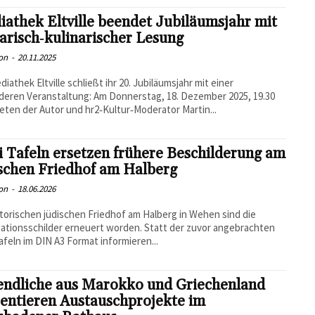
athek Eltville beendet Jubiläumsjahr mit
rarisch‑kulinarischer Lesung
on
-
20.11.2025
diathek Eltville schließt ihr 20. Jubiläumsjahr mit einer
eren Veranstaltung: Am Donnerstag, 18. Dezember 2025, 19.30
reten der Autor und hr2‑Kultur‑Moderator Martin...
 Tafeln ersetzen frühere Beschilderung am
schen Friedhof am Halberg
on
-
18.06.2026
torischen jüdischen Friedhof am Halberg in Wehen sind die
ationsschilder erneuert worden. Statt der zuvor angebrachten
afeln im DIN A3 Format informieren...
endliche aus Marokko und Griechenland
entieren Austauschprojekte im