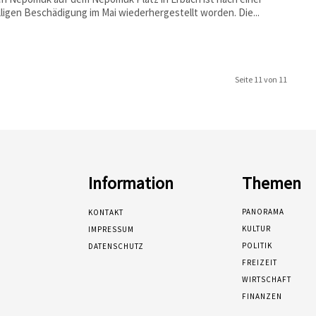
ligen Beschädigung im Mai wiederhergestellt worden. Die...
Seite 11 von 11
Information
Themen
PANORAMA
KONTAKT
KULTUR
IMPRESSUM
POLITIK
DATENSCHUTZ
FREIZEIT
WIRTSCHAFT
FINANZEN