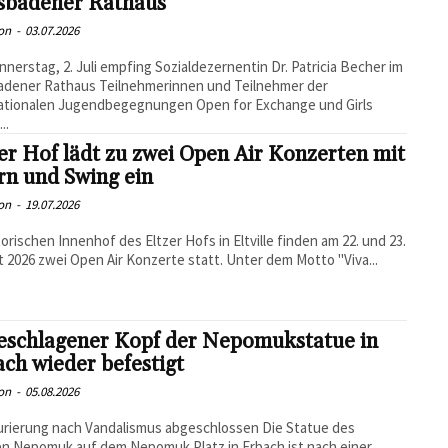
sbadener Rathaus
on
-
03.07.2026
nerstag, 2. Juli empfing Sozialdezernentin Dr. Patricia Becher im
adener Rathaus Teilnehmerinnen und Teilnehmer der
nationalen Jugendbegegnungen Open for Exchange und Girls
..
er Hof lädt zu zwei Open Air Konzerten mit
rn und Swing ein
on
-
19.07.2026
torischen Innenhof des Eltzer Hofs in Eltville finden am 22. und 23.
 2026 zwei Open Air Konzerte statt. Unter dem Motto "Viva...
eschlagener Kopf der Nepomukstatue in
ch wieder befestigt
on
-
05.08.2026
rierung nach Vandalismus abgeschlossen Die Statue des
en Nepomuk auf dem Nepomuk Platz in Erbach ist nach einer