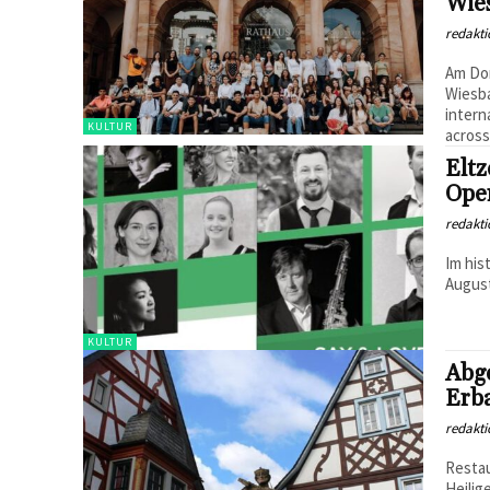
Wie
redakti
Am Don
Wiesb
inter
KULTUR
across.
Eltz
Ope
redakti
Im his
August
KULTUR
Abg
Erba
redakti
Restau
Heilig