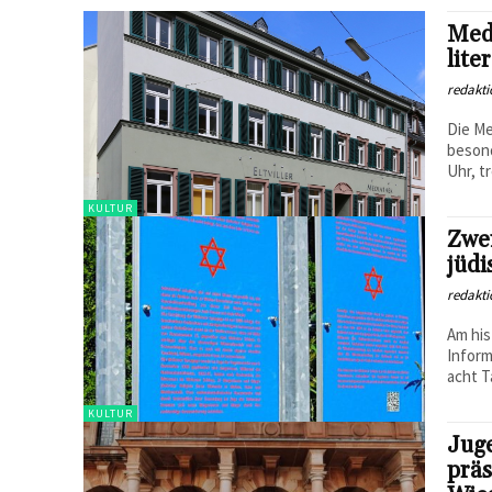
Medi
lite
redakti
Die Me
besond
Uhr, t
KULTUR
Zwei
jüdi
redakti
Am his
Inform
acht T
KULTUR
Jug
präs