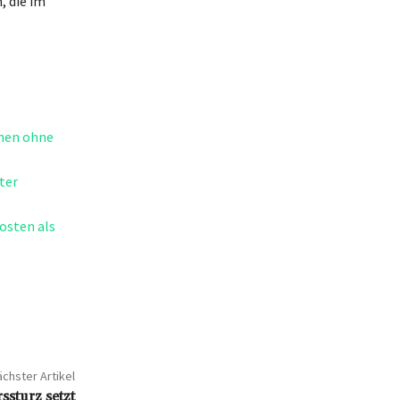
 die im
chen ohne
ter
osten als
chster Artikel
ssturz setzt