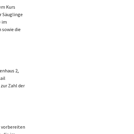
dem Kurs
r Säuglinge
e im
 sowie die
enhaus 2,
ail
zur Zahl der
n vorbereiten