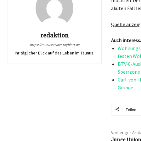
möchten. Der 
akuten Fall l
Quelle anzei
redaktion
Auch interess
https://taunussteiner-tagblatt.de
Wohnungslo
Ihr täglicher Blick auf das Leben im Taunus.
festen Wo
BTV‑8-Ausb
Sperrzone
Carl-von-I
Gründe
Teilen
Vorheriger Artik
Junge Union