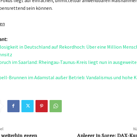
Fokus liegt auf einfachen, unmittelbar anwendbaren Maßnahmen,
ebensrettend sein können.
gen
ant:
sigkeit in Deutschland auf Rekordhoch: Über eine Million Mens
hnsitz
ruch im Saarland: Rheingau‑Taunus‑Kreis liegt nun in ausgeweite
bell-Brunnen im Adamstal außer Betrieb: Vandalismus und hohe K
el
Nä
 weiterhin gegen
Anleger in Sorge: DAX-Kur