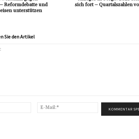
 – Reformdebatte und
sich fort – Quartalszahlen v
eisen unterstützen
 Sie den Artikel
Name:*
E-
Mail:*