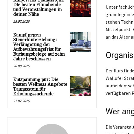
Kinoevents Taunusstein:
Die besten Filmabende
Unter fachlic
und Veranstaltungen in
grundlegende
deiner Nähe
25.07.2026
stehen Techni
Mittelpunkt. 
Kampf gegen
an das Alter 
Steuerhinterziehung:
Verlängerung der
Aufbewahrungsfrist für
Organis
Buchungsbelege auf zehn
Jahre beschlossen
20.08.2025
Der Kurs find
Wallufer Straß
Entspannung pur: Die
besten Wellness Angebote
anmelden: sab
Taunusstein für
verfügbaren P
Erholungssuchende
27.07.2026
Wer ang
Die Veranstalt