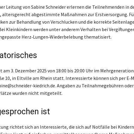
her Leitung von Sabine Schneider erlernen die Teilnehmenden in 
, altersgerecht abgestimmte Maßnahmen zur Erstversorgung. Fü
ken zur Behandlung von Verschlucken und die korrekte Seitenlag
Bei Kleinkindern werden unter anderem Verhalten bei Vergiftungen
angepasste Herz‑Lungen‑Wiederbelebung thematisiert.
atorisches
et am 3. Dezember 2025 von 18:00 bis 20:00 Uhr im Mehrgeneration
e 10, in Eltville am Rhein statt. Interessierte können sich per E‑M
ine@schneider-kiedrich.de. Angaben zu Teilnahmegebühren oder 
lätze wurden nicht mitgeteilt.
esprochen ist
ung richtet sich an Interessierte, die sich auf Notfälle bei Kinder