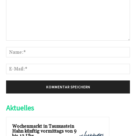
Kommentar:
Na
E-
Mai
Aktuelles
Wochenmarkt in Taunusstein
Hahn künftig vormittags von 9