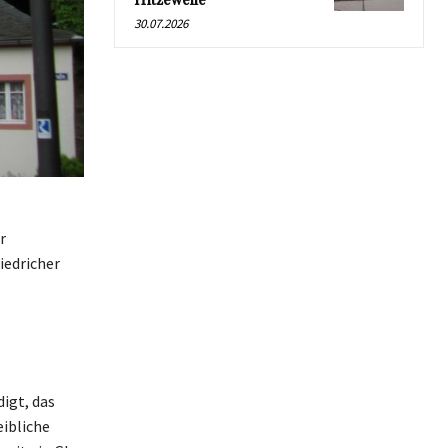
Hitzewelle
30.07.2026
r
iedricher
igt, das
eibliche