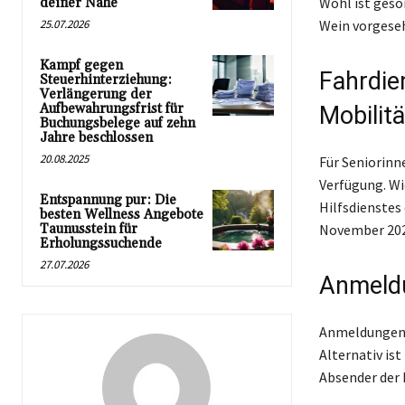
Wohl ist geso
deiner Nähe
25.07.2026
Wein vorgese
Kampf gegen
Fahrdie
Steuerhinterziehung:
Verlängerung der
Aufbewahrungsfrist für
Mobilit
Buchungsbelege auf zehn
Jahre beschlossen
20.08.2025
Für Seniorinn
Verfügung. Wi
Entspannung pur: Die
Hilfsdienstes
besten Wellness Angebote
Taunusstein für
November 2025
Erholungssuchende
27.07.2026
Anmeld
Anmeldungen 
Alternativ is
Absender der 