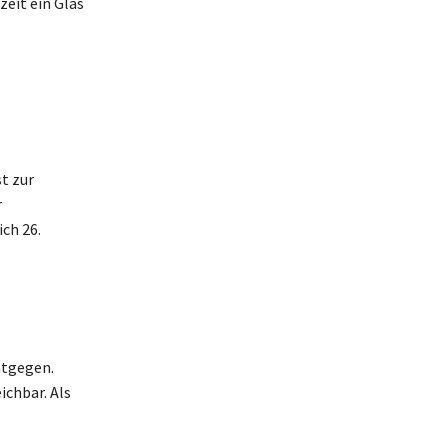
zeit ein Glas
t zur
r
ch 26.
ntgegen.
ichbar. Als