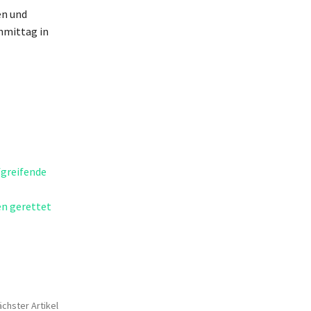
en und
hmittag in
fgreifende
en gerettet
chster Artikel