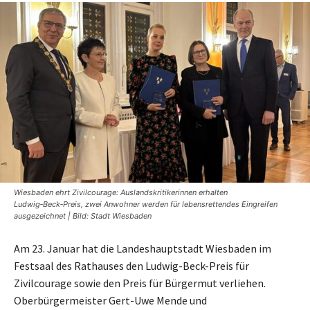
Wiesbaden ehrt Zivilcourage: Auslandskritikerinnen erhalten
Ludwig‑Beck‑Preis, zwei Anwohner werden für lebensrettendes Eingreifen
ausgezeichnet | Bild: Stadt Wiesbaden
Am 23. Januar hat die Landeshauptstadt Wiesbaden im
Festsaal des Rathauses den Ludwig-Beck-Preis für
Zivilcourage sowie den Preis für Bürgermut verliehen.
Oberbürgermeister Gert-Uwe Mende und