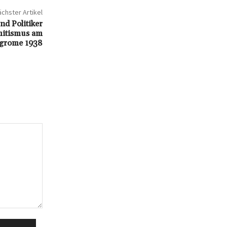
chster Artikel
d Politiker
mitismus am
ogrome 1938