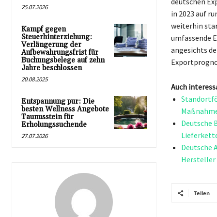
deutschen Ex
25.07.2026
in 2023 auf ru
weiterhin sta
Kampf gegen
Steuerhinterziehung:
umfassende Er
Verlängerung der
angesichts de
Aufbewahrungsfrist für
Buchungsbelege auf zehn
Exportprogno
Jahre beschlossen
20.08.2025
Auch interess
Standortfö
Entspannung pur: Die
besten Wellness Angebote
Maßnahmen
Taunusstein für
Deutsche B
Erholungssuchende
Lieferkett
27.07.2026
Deutsche A
Hersteller
Teilen