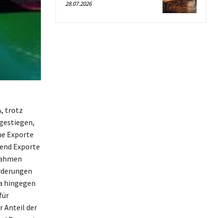
28.07.2026
, trotz
ngestiegen,
he Exporte
rend Exporte
 nahmen
orderungen
na hingegen
für
 Anteil der