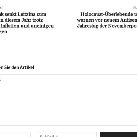
el
Nä
 senkt Leitzins zum
Holocaust-Überlebende un
in diesem Jahr trotz
warnen vor neuem Antise
 Inflation und uneinigen
Jahrestag der Novemberp
gen
 Sie den Artikel
Name:*
E-