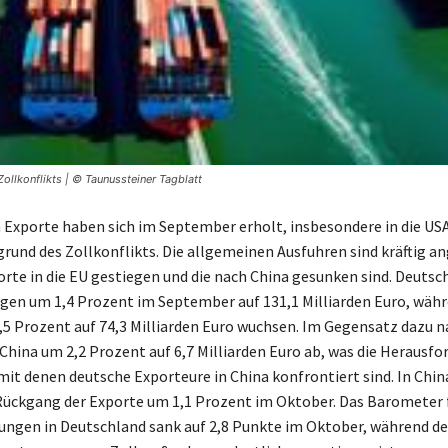
ollkonflikts | © Taunussteiner Tagblatt
 Exporte haben sich im September erholt, insbesondere in die USA
rund des Zollkonflikts. Die allgemeinen Ausfuhren sind kräftig a
orte in die EU gestiegen und die nach China gesunken sind. Deutsc
iegen um 1,4 Prozent im September auf 131,1 Milliarden Euro, wäh
2,5 Prozent auf 74,3 Milliarden Euro wuchsen. Im Gegensatz dazu
China um 2,2 Prozent auf 6,7 Milliarden Euro ab, was die Herausf
 mit denen deutsche Exporteure in China konfrontiert sind. In Chi
Rückgang der Exporte um 1,1 Prozent im Oktober. Das Barometer 
ngen in Deutschland sank auf 2,8 Punkte im Oktober, während der