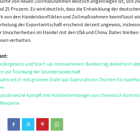
porte von neuen Zollmaßnahmen deutlich angestiegen ist, von z
nd 25 Prozent. Es wird deutlich, dass die Entwicklung der deutsch
rk von den Handelskonflikten und Zollmaßnahmen beeinflusst wir
holung der Exportwirtschaft erscheint derzeit ungewiss, insbeso
r Unsicherheiten im Handel mit den USA und China. Daher bleiben 
sen verhalten.
ant:
rdergesetz und Start-up-Innovationen: Bundestag debattiert üb
 zur Stärkung der Gründerlandschaft
ahn setzt mit grünem Stahl aus Saarstahl ein Zeichen für nachha
en
utobranche kämpft mit Halbleitermangel von chinesisch kontrol
 Nexperia