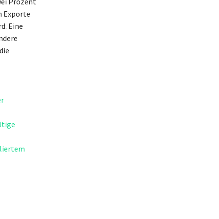
wei Prozent
en Exporte
d. Eine
ndere
die
er
ltige
liertem