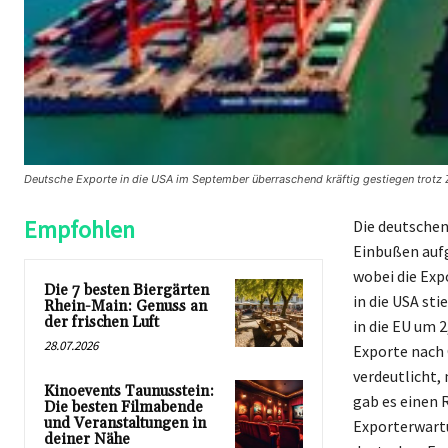
Deutsche Exporte in die USA im September überraschend kräftig gestiegen trotz Z
Empfohlen
Die deutschen
Einbußen aufg
wobei die Exp
Die 7 besten Biergärten
in die USA st
Rhein-Main: Genuss an
der frischen Luft
in die EU um 
28.07.2026
Exporte nach 
verdeutlicht,
Kinoevents Taunusstein:
gab es einen 
Die besten Filmabende
und Veranstaltungen in
Exporterwartu
deiner Nähe