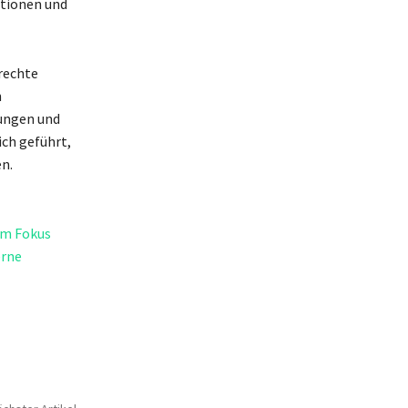
itionen und
rechte
n
lungen und
ich geführt,
n.
 im Fokus
erne