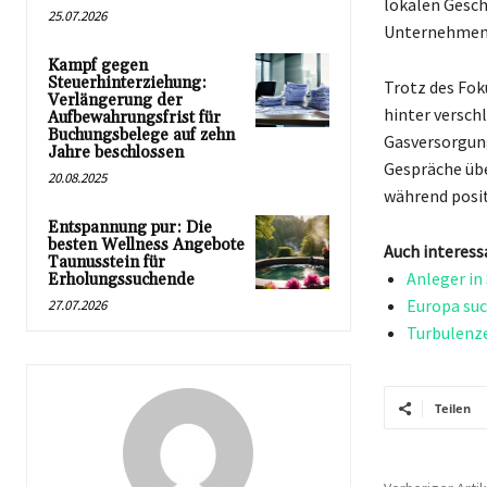
lokalen Gesch
25.07.2026
Unternehmen
Kampf gegen
Steuerhinterziehung:
Trotz des Fok
Verlängerung der
hinter versch
Aufbewahrungsfrist für
Buchungsbelege auf zehn
Gasversorgung
Jahre beschlossen
Gespräche übe
20.08.2025
während posit
Entspannung pur: Die
besten Wellness Angebote
Auch interess
Taunusstein für
Anleger in
Erholungssuchende
Europa suc
27.07.2026
Turbulenze
Teilen