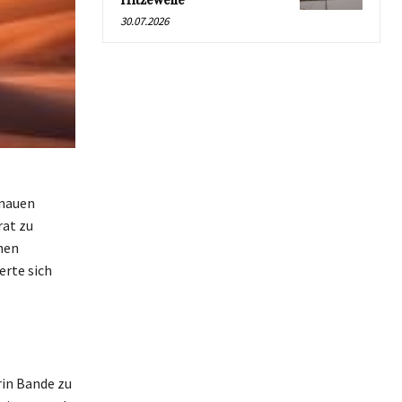
Hitzewelle
30.07.2026
enauen
rat zu
nen
erte sich
rin Bande zu