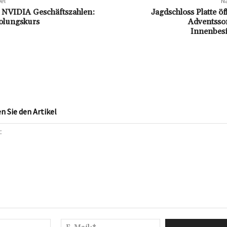
el
Nä
 NVIDIA Geschäftszahlen:
Jagdschloss Platte öf
olungskurs
Adventsso
Innenbes
 Sie den Artikel
Name:*
E-