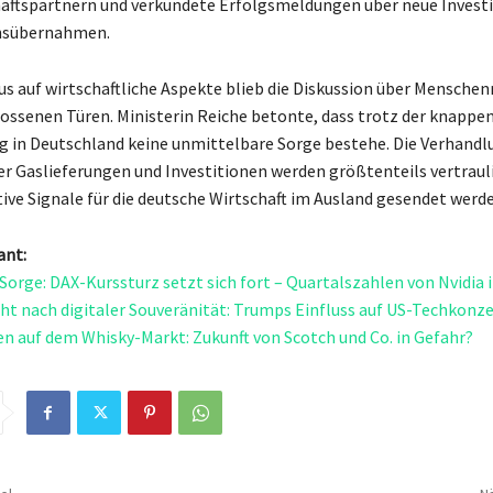
äftspartnern und verkündete Erfolgsmeldungen über neue Invest
sübernahmen.
us auf wirtschaftliche Aspekte blieb die Diskussion über Menschen
lossenen Türen. Ministerin Reiche betonte, dass trotz der knappe
 in Deutschland keine unmittelbare Sorge bestehe. Die Verhand
r Gaslieferungen und Investitionen werden größtenteils vertraul
ive Signale für die deutsche Wirtschaft im Ausland gesendet werde
ant:
 Sorge: DAX-Kurssturz setzt sich fort – Quartalszahlen von Nvidia
ht nach digitaler Souveränität: Trumps Einfluss auf US-Techkonz
n auf dem Whisky-Markt: Zukunft von Scotch und Co. in Gefahr?