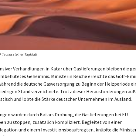
 Taunussteiner Tagblatt
nsiver Verhandlungen in Katar über Gaslieferungen bleiben die g
ohlbehütetes Geheimnis. Ministerin Reiche erreichte das Golf-Emi
ährend die deutsche Gasversorgung zu Beginn der Heizperiode ei
iedrigen Stand verzeichnete. Trotz dieser Herausforderungen äuß
stisch und lobte die Stärke deutscher Unternehmen im Ausland.
ngen wurden durch Katars Drohung, die Gaslieferungen bei EU-
n zu stoppen, zusätzlich kompliziert. Begleitet von einer
legation und einem Investitionsbeauftragten, knüpfte die Ministe