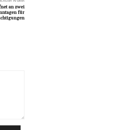
chster Artikel
fnet an zwei
nntagen für
ichtigungen