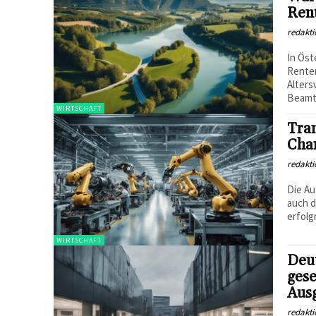
Ren
redakti
In Öst
Renten
Alters
Beamte
WIRTSCHAFT
Tran
Cha
redakti
Die Au
auch d
erfolg
WIRTSCHAFT
Deu
gese
Ausg
redakti