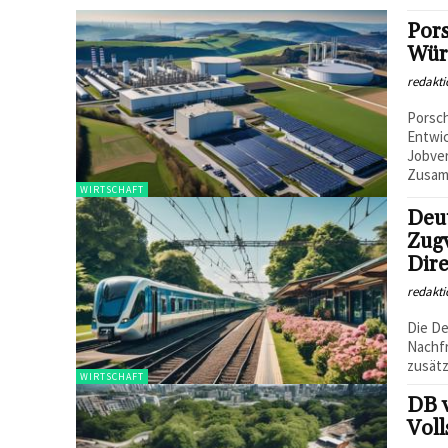
Pors
Wür
redakti
Porsch
Entwi
Jobver
Zusam
WIRTSCHAFT
Deu
Zug
Dir
redakti
Die De
Nachfr
zusätz
WIRTSCHAFT
DB v
Vol