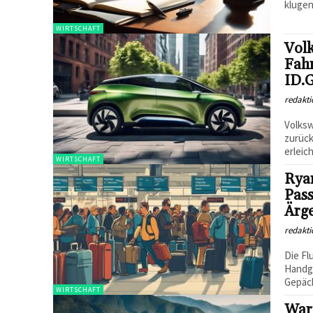
klugen
WIRTSCHAFT
Volk
Fahr
ID.G
redakti
Volksw
zurück
erleic
WIRTSCHAFT
Rya
Pas
Ärg
redakti
Die Fl
Handg
Gepäck
WIRTSCHAFT
War