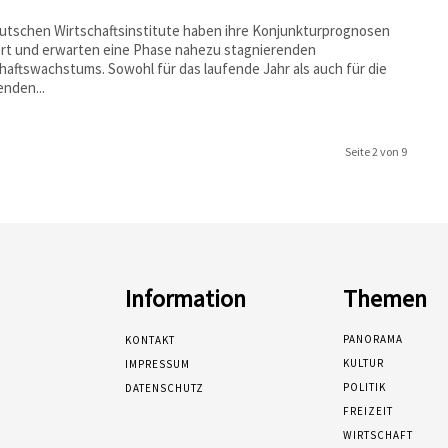
utschen Wirtschaftsinstitute haben ihre Konjunkturprognosen
ert und erwarten eine Phase nahezu stagnierenden
haftswachstums. Sowohl für das laufende Jahr als auch für die
nden...
Seite 2 von 9
Information
Themen
PANORAMA
KONTAKT
KULTUR
IMPRESSUM
POLITIK
DATENSCHUTZ
FREIZEIT
WIRTSCHAFT