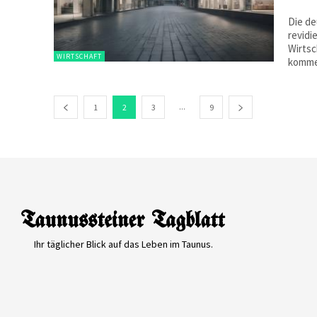
Die de
revidi
Wirtsc
WIRTSCHAFT
komme
...
1
2
3
9
Ihr täglicher Blick auf das Leben im Taunus.