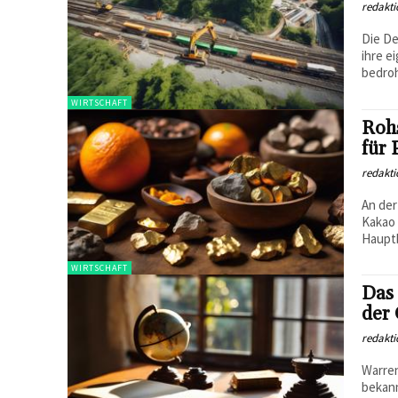
redakti
Die De
ihre e
bedroh
WIRTSCHAFT
Rohs
für 
redakti
An der
Kakao 
Hauptb
WIRTSCHAFT
Das 
der 
redakti
Warren
bekann