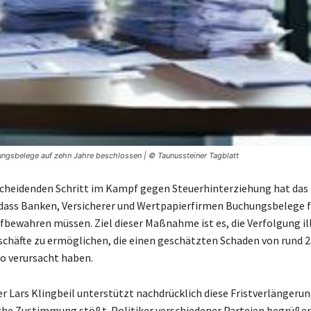
ungsbelege auf zehn Jahre beschlossen | © Taunussteiner Tagblatt
cheidenden Schritt im Kampf gegen Steuerhinterziehung hat das
dass Banken, Versicherer und Wertpapierfirmen Buchungsbelege f
fbewahren müssen. Ziel dieser Maßnahme ist es, die Verfolgung il
äfte zu ermöglichen, die einen geschätzten Schaden von rund 2
ro verursacht haben.
r Lars Klingbeil unterstützt nachdrücklich diese Fristverlängerung
sche Zustimmung stößt. Politiker verschiedener Parteien begrüßen