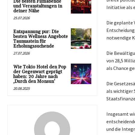
Die besten Filmabende
und Veranstaltungen in
Initiative al
deiner Nähe
25.07.2026
Die geplante 
Entscheidung 
Entspannung pur: Die
besten Wellness Angebote
notwendige Ko
Taunusstein für
Erholungssuchende
Die Bewältig
27.07.2026
von 28,5 Mill
Wie Tokio Hotel den Pop
als Chance ge
der Gegenwart geprägt
haben: 20 Jahre nach
‚Durch den Monsun‘
Die Gesetzesä
20.08.2025
als wichtiger
Staatsfinanz
Insgesamt wir
entscheidend
und die Integ