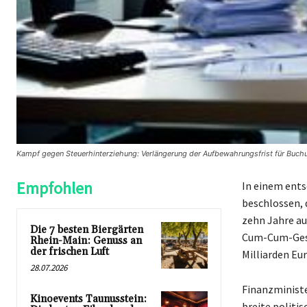
Kampf gegen Steuerhinterziehung: Verlängerung der Aufbewahrungsfrist für Buch
Empfohlen
In einem ents
beschlossen, 
zehn Jahre au
Die 7 besten Biergärten
Cum-Cum-Gesch
Rhein-Main: Genuss an
der frischen Luft
Milliarden Eu
28.07.2026
Finanzministe
Kinoevents Taunusstein:
breite politi