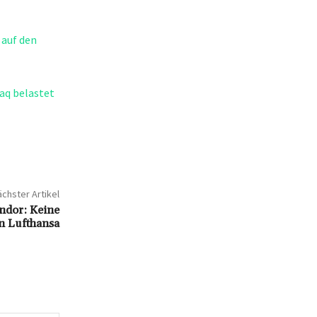
 auf den
aq belastet
chster Artikel
ndor: Keine
n Lufthansa