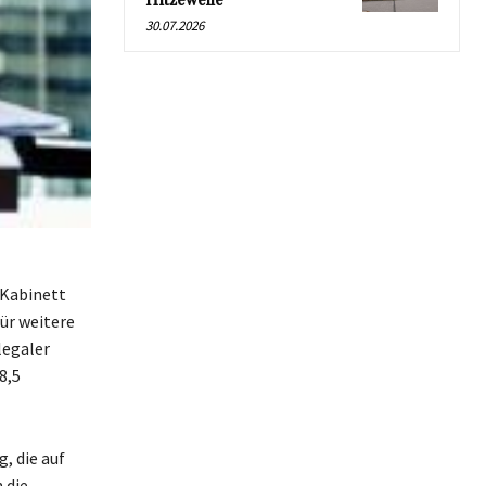
Hitzewelle
30.07.2026
 Kabinett
ür weitere
legaler
8,5
, die auf
 die