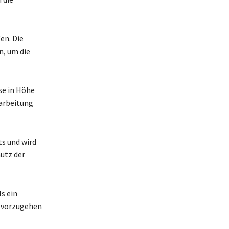
en. Die
n, um die
se in Höhe
farbeitung
s und wird
utz der
s ein
g vorzugehen