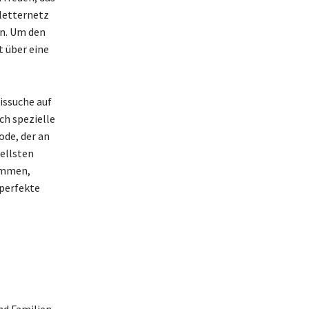
Kletternetz
en. Um den
t über eine
issuche auf
ch spezielle
de, der an
ellsten
wimmen,
perfekte
nd Familien,