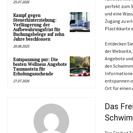
25.07.2026
perfekt zum S
und eine Wass
Kampf gegen
Steuerhinterziehung:
Zugang zu erle
Verlängerung der
Plastikkarte 
Aufbewahrungsfrist für
Buchungsbelege auf zehn
Jahre beschlossen
Entdecken Si
20.08.2025
der Webseite,
Angebote und 
Entspannung pur: Die
besten Wellness Angebote
den Schwimmbä
Taunusstein für
Informationen
Erholungssuchende
entspannen od
27.07.2026
Ort für einen
Das Fre
Schwimm
Das Freibad T