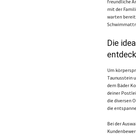
freundliche 
mit der Famil
warten bereit
Schwimmattr
Die ide
entdec
Um körperspra
Taunusstein u
dem Bäder Kom
deiner Postle
die diversen 
die entspanne
Bei der Auswah
Kundenbewertu