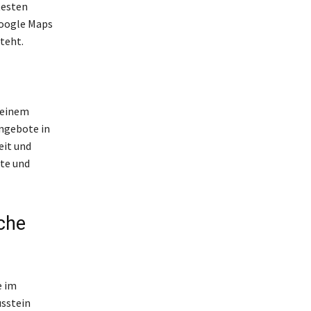
testen
Google Maps
teht.
 einem
Angebote in
eit und
te und
che
e im
usstein