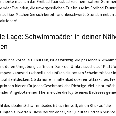
Ambiente machen das Freibad Taunusbad zu einem wahren Somme
ie oder Freunden, die unvergesslichen Erlebnisse im Freibad Taunu
s auf Sie. Machen Sie sich bereit für unbeschwerte Stunden neben 
aktionen!
ale Lage: Schwimmbäder in deiner Näh
ken
chliche Vorteile zu nutzen, ist es wichtig, die passenden Schwim
nd deren Umgebung zu finden. Dank der Umkreissuche auf Plattf
pass kannst du schnell und einfach die besten Schwimmbäder in
itzahl entdecken. Ob du nun ein hallenbad oder ein attraktives Fre
Optionen bieten für jeden Geschmack das Richtige. Vielleicht möch
nden Angebote einer Therme oder die Idylle eines Badesees geni
l des idealen Schwimmbades ist es sinnvoll, einen Blick auf die
ngen zu werfen. Diese helfen dabei, die Qualität und den Service