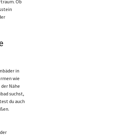
rtraum. Ob
sstein
der
e
mbäder in
ormen wie
 der Nähe
ibad suchst,
test du auch
eßen.
 der