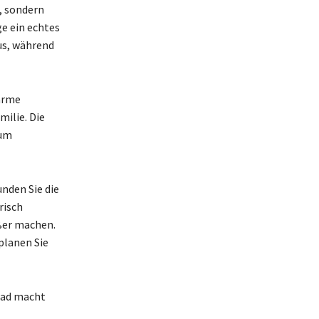
, sondern
e ein echtes
us, während
warme
ilie. Die
zum
unden Sie die
risch
ßer machen.
planen Sie
bad macht