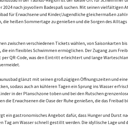
 2024 nach joyvollem Badespaß suchen. Mit seinen vielfältigen A
eibad für Erwachsene und Kinder/Jugendliche gleichermaßen zahlr
, die heißen Sommertage zu genießen und die Sorgen des Alltags 
en zwischen verschiedenen Tickets wählen, von Saisonkarten bis 
 die ein flexibles Schwimmen ermöglichen. Der Zugang zum Freib
 per QR-Code, was den Eintritt erleichtert und lange Warteschla
vermeidet.
aunusbad glänzt mit seinen großzügigen Öffnungszeiten und ein
ken, sodass auch an kühleren Tagen ein Sprung ins Wasser erfrisc
inder in der Planschzone toben und bei den Rutschen grenzenlo
en die Erwachsenen die Oase der Ruhe genießen, die das Freibad bi
rgt ein gastronomisches Angebot dafür, dass Hunger und Durst n
en Tag am Wasser schnell gestillt werden. Die idyllische Lage und 