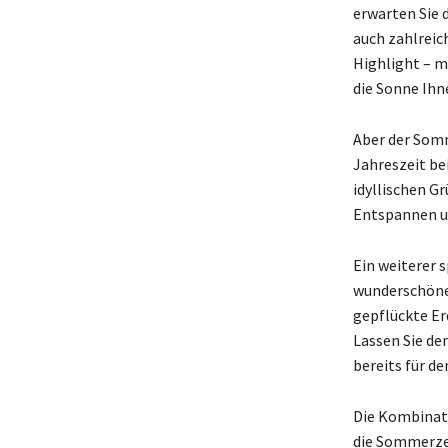
erwarten Sie 
auch zahlreic
Highlight – m
die Sonne Ihne
Aber der Somm
Jahreszeit be
idyllischen G
Entspannen u
Ein weiterer s
wunderschöne 
gepflückte E
Lassen Sie de
bereits für d
Die Kombinat
die Sommerzeit