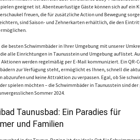
pielen geeignet ist. Abenteuerlustige Gäste können sich auf ein 
erschaukel freuen, die für zusätzliche Action und Bewegung sorg
ichtern, sind Saison- und Zehnerkarten erhältlich, die den Eintrit
ermöglichen.
e die besten Schwimmbäder in Ihrer Umgebung mit unserer Umkre
 die alle Einrichtungen in Taunusstein und Umgebung auflistet. Au
Aktionen werden regelmäßig per E-Mail kommuniziert. Ein QR-Co
dern zur Verfügung steht, ermöglicht es Ihnen, schnell die aktu
 abzurufen und keine Attraktion zu verpassen. Egal, ob Sie sch
er spielen möchten – die Schwimmbäder in Taunusstein sind der 
 unvergesslichen Sommer 2024.
ibad Taunusbad: Ein Paradies für
er und Familien
aunusbad in der Taunus-Region ist der ideale Ort für Schwimmer u