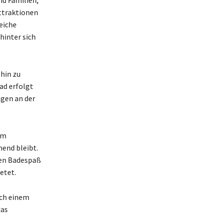
ttraktionen
eiche
hinter sich
hin zu
ad erfolgt
ngen an der
em
hend bleibt.
sen Badespaß
etet.
ach einem
das