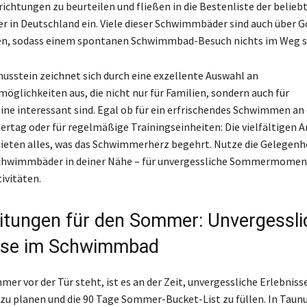
richtungen zu beurteilen und fließen in die Bestenliste der belieb
in Deutschland ein. Viele dieser Schwimmbäder sind auch über 
den, sodass einem spontanen Schwimmbad-Besuch nichts im Weg s
nusstein zeichnet sich durch eine exzellente Auswahl an
lichkeiten aus, die nicht nur für Familien, sondern auch für
e interessant sind. Egal ob für ein erfrischendes Schwimmen an
tag oder für regelmäßige Trainingseinheiten: Die vielfältigen 
ieten alles, was das Schwimmerherz begehrt. Nutze die Gelegenh
Schwimmbäder in deiner Nähe – für unvergessliche Sommermomen
ivitäten.
itungen für den Sommer: Unvergessli
isse im Schwimmbad
er vor der Tür steht, ist es an der Zeit, unvergessliche Erlebniss
 planen und die 90 Tage Sommer-Bucket-List zu füllen. In Taun