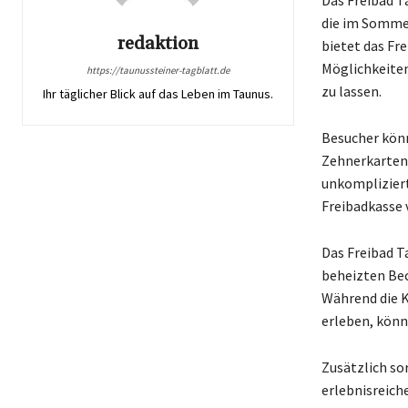
die im Sommer
redaktion
bietet das Fr
Möglichkeiten
https://taunussteiner-tagblatt.de
zu lassen.
Ihr täglicher Blick auf das Leben im Taunus.
Besucher könn
Zehnerkarten,
unkompliziert
Freibadkasse 
Das Freibad T
beheizten Bec
Während die K
erleben, könn
Zusätzlich so
erlebnisreich