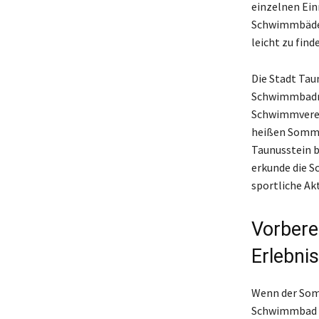
einzelnen Ein
Schwimmbäder 
leicht zu fin
Die Stadt Tau
Schwimmbadmög
Schwimmverein
heißen Sommer
Taunusstein b
erkunde die 
sportliche Akt
Vorbere
Erlebn
Wenn der Somm
Schwimmbad zu