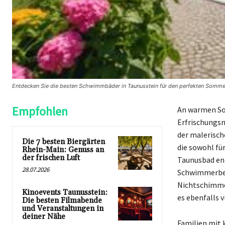
Entdecken Sie die besten Schwimmbäder in Taunusstein für den perfekten Sommer
Empfohlen
An warmen So
Erfrischungsm
der malerisch
Die 7 besten Biergärten
die sowohl fü
Rhein-Main: Genuss an
der frischen Luft
Taunusbad en
28.07.2026
Schwimmerbec
Nichtschimme
Kinoevents Taunusstein:
es ebenfalls v
Die besten Filmabende
und Veranstaltungen in
deiner Nähe
Familien mit 