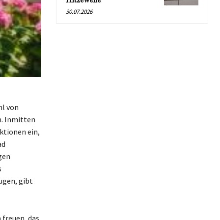
Hitzewelle
30.07.2026
hl von
n. Inmitten
ktionen ein,
ad
gen
s
gen, gibt
 freuen, das