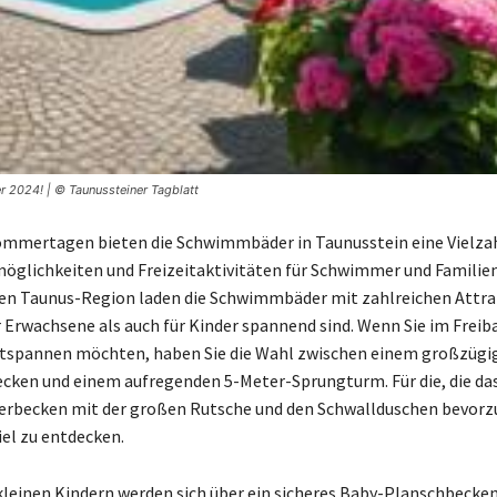
 2024! | © Taunussteiner Tagblatt
mmertagen bieten die Schwimmbäder in Taunusstein eine Vielza
öglichkeiten und Freizeitaktivitäten für Schwimmer und Familie
en Taunus-Region laden die Schwimmbäder mit zahlreichen Attra
r Erwachsene als auch für Kinder spannend sind. Wenn Sie im Freib
tspannen möchten, haben Sie die Wahl zwischen einem großzügi
ken und einem aufregenden 5-Meter-Sprungturm. Für die, die da
rbecken mit der großen Rutsche und den Schwallduschen bevorzu
iel zu entdecken.
kleinen Kindern werden sich über ein sicheres Baby-Planschbecken