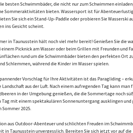
die besten Schwimmbäder, die nicht nur zum Schwimmen einladen
he Sommeraktivitäten bieten. Wassersport ist für Abenteuerlustig
ieten Sie sich ein Stand-Up-Paddle oder probieren Sie Wasserski a
n ins Gesicht scheint.
er in Taunusstein hält noch viel mehr bereit! Genießen Sie die 
i einem Picknick am Wasser oder beim Grillen mit Freunden und Fam
rünflächen rund um die Schwimmbäder bieten den perfekten Ort 
nd Schlemmen, während die Kinder im Wasser spielen.
pannender Vorschlag für Ihre Aktivitäten ist das Paragliding – erk
Landschaft aus der Luft. Nach einem aufregenden Tag kann man f
rdbeeren in der Umgebung genießen, die die Sommertage noch sü
n Tag mit einem spektakulären Sonnenuntergang ausklingen und 
en Sommer 2025.
ion aus Outdoor-Abenteuer und schlichten Freuden im Schwimm
 in Taunusstein unvergesslich. Bereiten Sie sich jetzt vor auf die