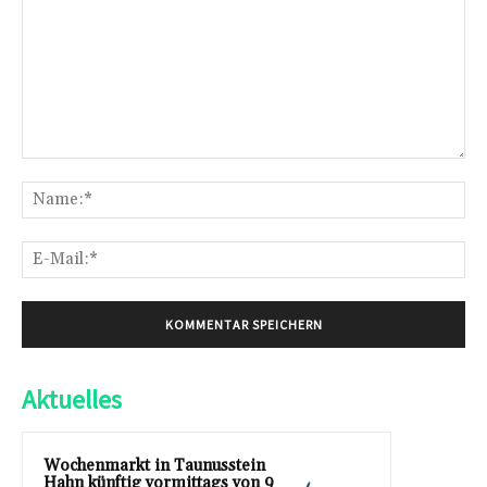
Kommentar:
Na
E-
Mai
Aktuelles
Wochenmarkt in Taunusstein
Hahn künftig vormittags von 9