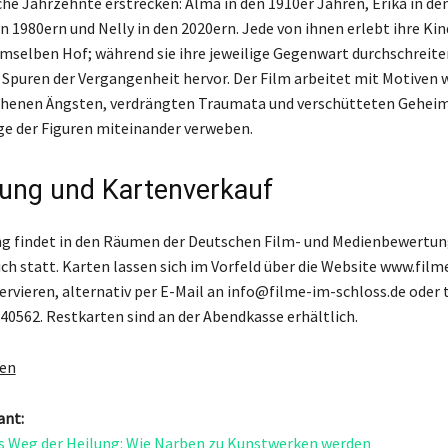
che Jahrzehnte erstrecken: Alma in den 1910er Jahren, Erika in de
n 1980ern und Nelly in den 2020ern. Jede von ihnen erlebt ihre Kin
mselben Hof; während sie ihre jeweilige Gegenwart durchschreite
Spuren der Vergangenheit hervor. Der Film arbeitet mit Motiven 
henen Ängsten, verdrängten Traumata und verschütteten Geheimn
e der Figuren miteinander verweben.
ung und Kartenverkauf
ng findet in den Räumen der Deutschen Film- und Medienbewertu
ich statt. Karten lassen sich im Vorfeld über die Website www.film
servieren, alternativ per E-Mail an info@filme-im-schloss.de oder 
840562. Restkarten sind an der Abendkasse erhältlich.
gen
ant:
s Weg der Heilung: Wie Narben zu Kunstwerken werden