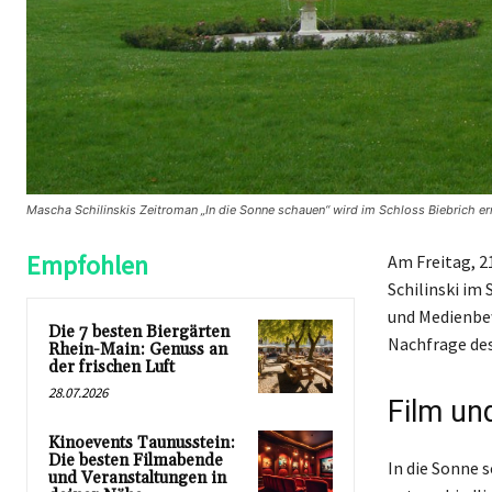
Mascha Schilinskis Zeitroman „In die Sonne schauen“ wird im Schloss Biebrich ern
Empfohlen
Am Freitag, 2
Schilinski im
und Medienbew
Die 7 besten Biergärten
Nachfrage de
Rhein-Main: Genuss an
der frischen Luft
28.07.2026
Film un
Kinoevents Taunusstein:
Die besten Filmabende
In die Sonne 
und Veranstaltungen in