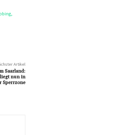
bbing,
chster Artikel
m Saarland:
iegt nun in
r Sperrzone