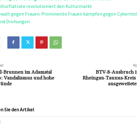
lturflatrate revolutioniert den Kulturmarkt
Gewalt gegen Frauen: Prominente Frauen kämpfen gegen Cybermo
und Drohungen
el
Nä
ll-Brunnen im Adamstal
BTV‑8-Ausbruch i
b: Vandalismus und hohe
Rheingau‑Taunus‑Kreis l
ründe
ausgeweitete
 Sie den Artikel