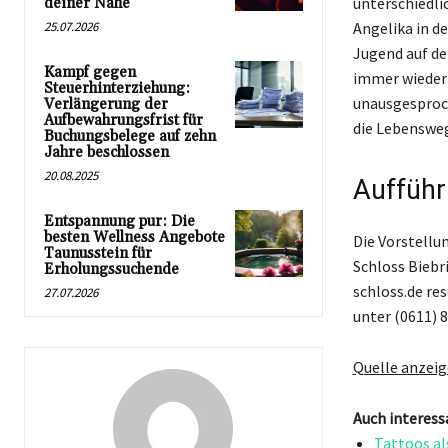
unterschiedli
deiner Nähe
25.07.2026
Angelika in de
Jugend auf de
Kampf gegen
immer wieder 
Steuerhinterziehung:
unausgesproc
Verlängerung der
Aufbewahrungsfrist für
die Lebensweg
Buchungsbelege auf zehn
Jahre beschlossen
20.08.2025
Aufführ
Entspannung pur: Die
besten Wellness Angebote
Die Vorstellu
Taunusstein für
Schloss Biebr
Erholungssuchende
schloss.de re
27.07.2026
unter (0611) 
Quelle anzei
Auch interess
Tattoos al