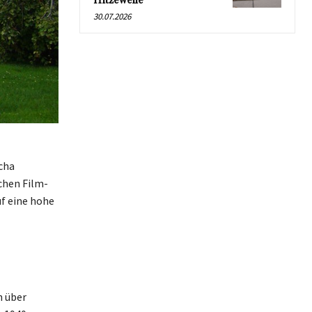
Hitzewelle
30.07.2026
cha
chen Film-
uf eine hohe
h über