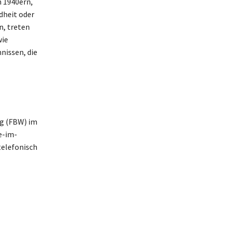
n 1940ern,
dheit oder
n, treten
wie
issen, die
ng (FBW) im
e-im-
telefonisch