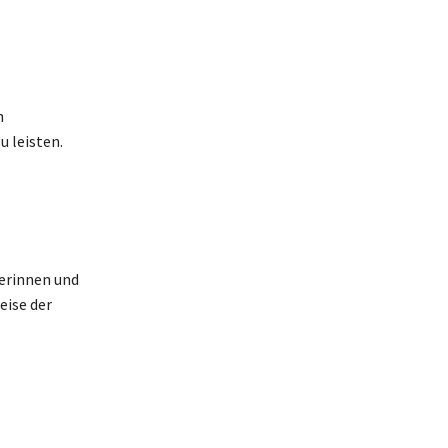
h
 leisten.
nerinnen und
eise der