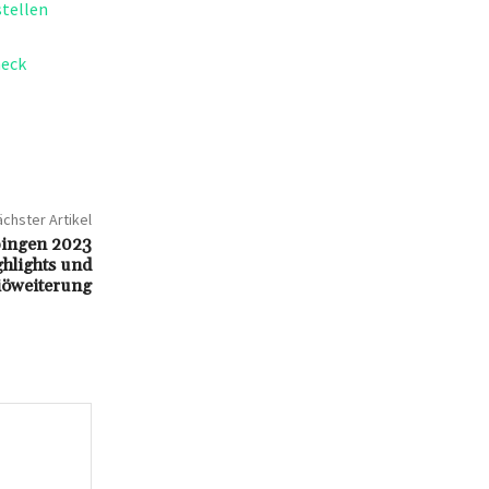
stellen
heck
chster Artikel
ingen 2023
ghlights und
iöweiterung