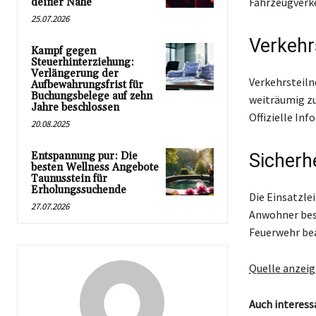
Fahrzeugverke
deiner Nähe
25.07.2026
Verkehr
Kampf gegen
Steuerhinterziehung:
Verlängerung der
Verkehrsteil
Aufbewahrungsfrist für
Buchungsbelege auf zehn
weiträumig zu
Jahre beschlossen
Offizielle In
20.08.2025
Entspannung pur: Die
Sicherh
besten Wellness Angebote
Taunusstein für
Erholungssuchende
Die Einsatzle
27.07.2026
Anwohner best
Feuerwehr be
Quelle anzei
Auch interess