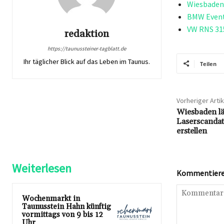
Wiesbaden 
BMW Events
VW RNS 315
redaktion
https://taunussteiner-tagblatt.de
Ihr täglicher Blick auf das Leben im Taunus.
Teilen
Vorheriger Artik
Wiesbaden läs
Laserscandat
erstellen
Weiterlesen
Kommentieren
Wochenmarkt in
Taunusstein Hahn künftig
vormittags von 9 bis 12
Uhr