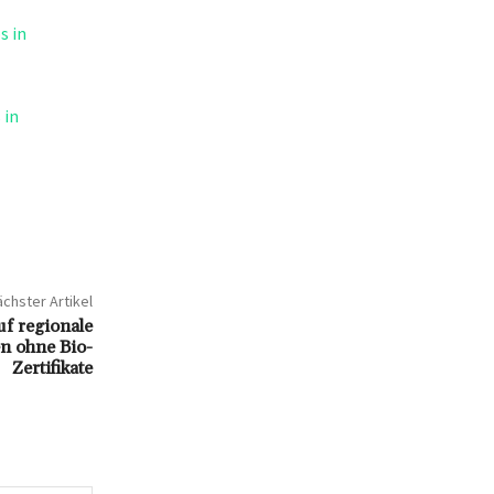
s in
 in
chster Artikel
uf regionale
en ohne Bio-
Zertifikate