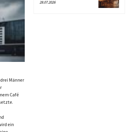
28.07.2026
 drei Männer
r
inem Café
setzte.
nd
ird ein
aine