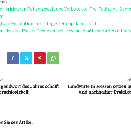
ant:
n kritisieren Polizeigewalt und Verbote von Pro-Palästina-Demo
nd
igitale Revolution in der Tageszeitungslandschaft
 entdecken düstere Gedankenwelt des mutmaßlichen Amokfahrers
el
Nä
ugendwort des Jahres schafft
Landwirte in Hessen setzen a
prachlosigkeit
und nachhaltige Praktik
 Sie den Artikel