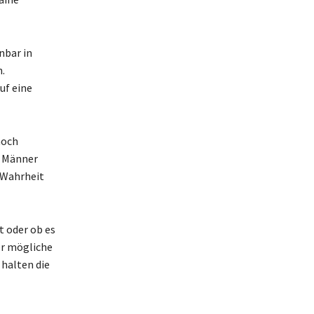
nbar in
.
uf eine
noch
r Männer
 Wahrheit
t oder ob es
er mögliche
halten die