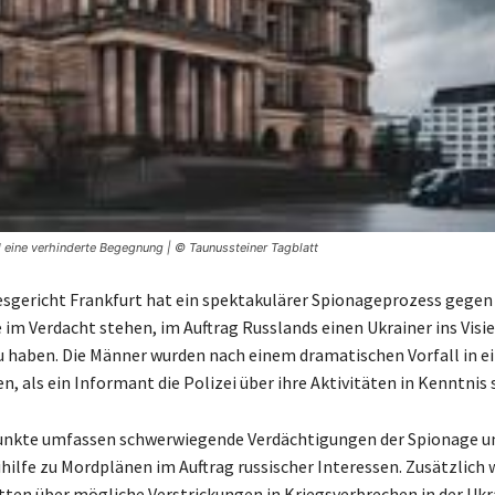
eine verhinderte Begegnung | © Taunussteiner Tagblatt
gericht Frankfurt hat ein spektakulärer Spionageprozess gegen
 im Verdacht stehen, im Auftrag Russlands einen Ukrainer ins Visie
haben. Die Männer wurden nach einem dramatischen Vorfall in e
 als ein Informant die Polizei über ihre Aktivitäten in Kenntnis 
unkte umfassen schwerwiegende Verdächtigungen der Spionage u
hilfe zu Mordplänen im Auftrag russischer Interessen. Zusätzlich w
tten über mögliche Verstrickungen in Kriegsverbrechen in der Ukr