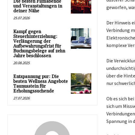
Die besten Filmabende
und Veranstaltungen in
geworfen, was 
deiner Nähe
25.07.2026
Der Hinweis e
Verbindung m
Kampf gegen
Steuerhinterziehung:
Elektronische
Verlängerung der
komplexe Ver
Aufbewahrungsfrist für
Buchungsbelege auf zehn
Jahre beschlossen
Die Verwicklu
20.08.2025
undurchsichti
über die Hint
Entspannung pur: Die
besten Wellness Angebote
nur schwerlic
Taunusstein für
Erholungssuchende
27.07.2026
Ob es sich be
sich um Missv
Verbindungen 
Spannung in d