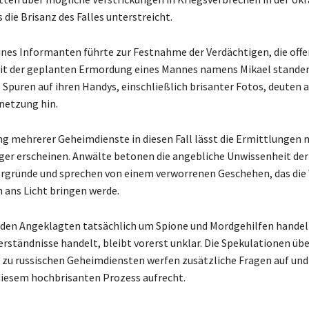
die Brisanz des Falles unterstreicht.
ines Informanten führte zur Festnahme der Verdächtigen, die offe
it der geplanten Ermordung eines Mannes namens Mikael standen
 Spuren auf ihren Handys, einschließlich brisanter Fotos, deuten a
netzung hin.
ng mehrerer Geheimdienste in diesen Fall lässt die Ermittlungen 
ger erscheinen. Anwälte betonen die angebliche Unwissenheit de
ergründe und sprechen von einem verworrenen Geschehen, das die
h ans Licht bringen werde.
i den Angeklagten tatsächlich um Spione und Mordgehilfen handel
erständnisse handelt, bleibt vorerst unklar. Die Spekulationen üb
zu russischen Geheimdiensten werfen zusätzliche Fragen auf und 
iesem hochbrisanten Prozess aufrecht.