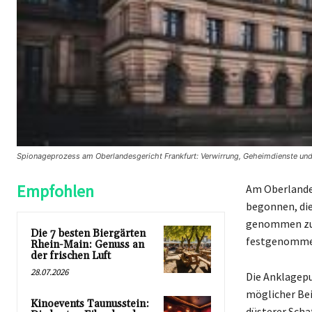
Spionageprozess am Oberlandesgericht Frankfurt: Verwirrung, Geheimdienste und 
Empfohlen
Am Oberlandes
begonnen, die
genommen zu 
Die 7 besten Biergärten
festgenommen,
Rhein-Main: Genuss an
der frischen Luft
28.07.2026
Die Anklagep
möglicher Bei
Kinoevents Taunusstein:
düsterer Scha