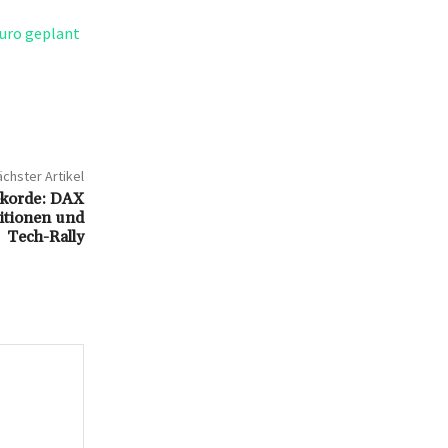
Euro geplant
chster Artikel
ekorde: DAX
titionen und
Tech-Rally