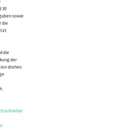
e
d 30
sgaben sowie
 die
etzt
d die
rkung der
tion drehen
ge
h.
h schneller
tz