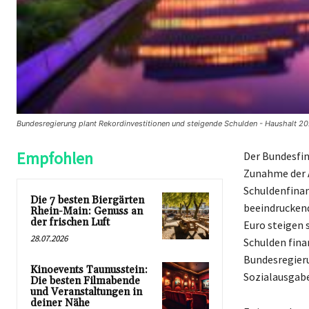
Bundesregierung plant Rekordinvestitionen und steigende Schulden - Haushalt 20
Empfohlen
Der Bundesfin
Zunahme der 
Schuldenfinanz
Die 7 besten Biergärten
beeindruckend
Rhein-Main: Genuss an
der frischen Luft
Euro steigen 
28.07.2026
Schulden fina
Bundesregieru
Kinoevents Taunusstein:
Sozialausgabe
Die besten Filmabende
und Veranstaltungen in
deiner Nähe