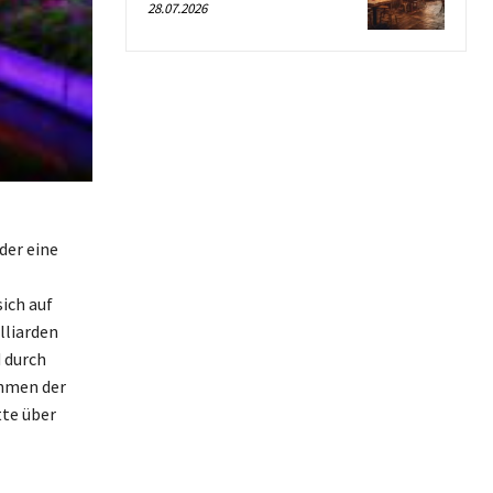
28.07.2026
der eine
sich auf
lliarden
 durch
ahmen der
tte über