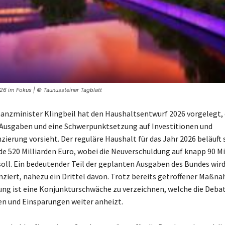
26 im Fokus | © Taunussteiner Tagblatt
anzminister Klingbeil hat den Haushaltsentwurf 2026 vorgelegt, 
Ausgaben und eine Schwerpunktsetzung auf Investitionen und
ierung vorsieht. Der reguläre Haushalt für das Jahr 2026 beläuft 
e 520 Milliarden Euro, wobei die Neuverschuldung auf knapp 90 Mi
soll. Ein bedeutender Teil der geplanten Ausgaben des Bundes wird
nziert, nahezu ein Drittel davon. Trotz bereits getroffener Maßn
ng ist eine Konjunkturschwäche zu verzeichnen, welche die Deba
n und Einsparungen weiter anheizt.