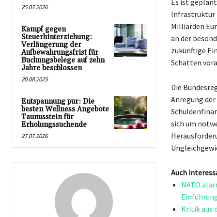
Es ist geplan
25.07.2026
Infrastruktur
Milliarden Eu
Kampf gegen
Steuerhinterziehung:
an der besond
Verlängerung der
zukünftige Ei
Aufbewahrungsfrist für
Buchungsbelege auf zehn
Schatten vora
Jahre beschlossen
20.08.2025
Die Bundesreg
Anregung der 
Entspannung pur: Die
besten Wellness Angebote
Schuldenfinan
Taunusstein für
sich um notwe
Erholungssuchende
Herausforderu
27.07.2026
Ungleichgewi
Auch interess
NATO alarm
Einführun
Kritik aus