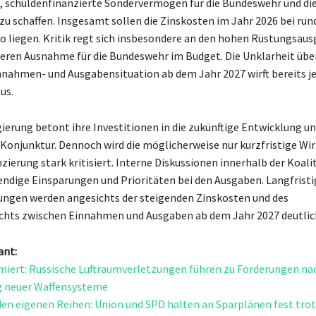
t, schuldenfinanzierte Sondervermögen für die Bundeswehr und di
 zu schaffen. Insgesamt sollen die Zinskosten im Jahr 2026 bei run
ro liegen. Kritik regt sich insbesondere an den hohen Rüstungsau
eren Ausnahme für die Bundeswehr im Budget. Die Unklarheit über
nnahmen- und Ausgabensituation ab dem Jahr 2027 wirft bereits j
us.
ierung betont ihre Investitionen in die zukünftige Entwicklung un
Konjunktur. Dennoch wird die möglicherweise nur kurzfristige Wi
zierung stark kritisiert. Interne Diskussionen innerhalb der Koali
ndige Einsparungen und Prioritäten bei den Ausgaben. Langfristi
ngen werden angesichts der steigenden Zinskosten und des
chts zwischen Einnahmen und Ausgaben ab dem Jahr 2027 deutlic
ant:
iert: Russische Luftraumverletzungen führen zu Forderungen nac
g neuer Waffensysteme
 den eigenen Reihen: Union und SPD halten an Sparplänen fest tro