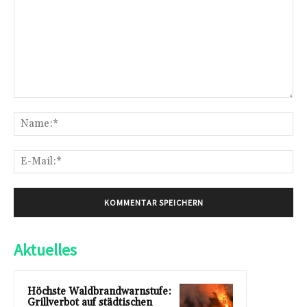
Kommentar:
Na
E-
Mai
Aktuelles
Höchste Waldbrandwarnstufe:
Grillverbot auf städtischen