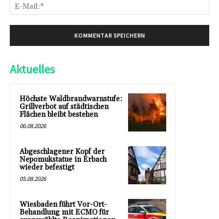
E-
Mai
Aktuelles
Höchste Waldbrandwarnstufe:
Grillverbot auf städtischen
Flächen bleibt bestehen
06.08.2026
Abgeschlagener Kopf der
Nepomukstatue in Erbach
wieder befestigt
05.08.2026
Wiesbaden führt Vor-Ort-
Behandlung mit ECMO für