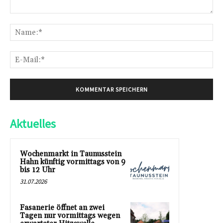
Kommentar:
Na
E-
Mai
Aktuelles
Wochenmarkt in Taunusstein
Hahn künftig vormittags von 9
bis 12 Uhr
31.07.2026
Fasanerie öffnet an zwei
Tagen nur vormittags wegen