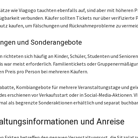
tze wie Viagogo tauchten ebenfalls auf, sind aber mit höheren P
ügbarkeit verbunden. Käufer sollten Tickets nur über verifizierte 
hutz kaufen, um Fälschungen und Rücknahmeprobleme zu vermeid
ngen und Sonderangebote
richteten sich häufig an Kinder, Schüler, Studenten und Senioren;
s war meist erforderlich. Familientickets oder Gruppenermäßigu
en Preis pro Person bei mehreren Käufern.
abatte, Kombiangebote für mehrere Veranstaltungstage und gel
s erschienen vor Verkaufsstart oder in Social‑Media‑Aktionen. 
l als begrenzte Sonderaktionen erhältlich und separat buchbar
altungsinformationen und Anreise
en Fakten betreffen den genauen Veranstaltungsort, die Sitzplat