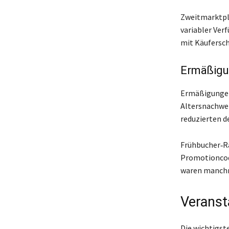
Zweitmarktplä
variabler Verf
mit Käufersc
Ermäßigu
Ermäßigungen 
Altersnachwei
reduzierten d
Frühbucher‑R
Promotioncode
waren manchma
Veranst
Die wichtigst