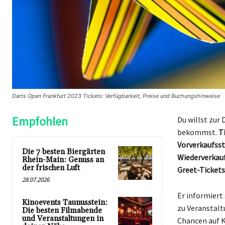
Darts Open Frankfurt 2023 Tickets: Verfügbarkeit, Preise und Buchungshinweise
Empfohlen
Du willst zur 
bekommst.
T
Vorverkaufsst
Die 7 besten Biergärten
Wiederverkauf
Rhein-Main: Genuss an
der frischen Luft
Greet-Tickets
28.07.2026
Er informiert
Kinoevents Taunusstein:
zu Veranstalt
Die besten Filmabende
und Veranstaltungen in
Chancen auf K