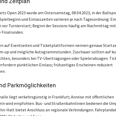
nd Zeitplan
arts Open 2023 wurde am Ostersamstag, 08.04.2023, in der Ballspo
Spielbeginn und Einlasszeiten variieren je nach Tagesordnung: Ein
 vor Turnierstart; Beginn der Sessions häufig am Nachmittag mi
e Finalrunden.
n auf Eventseiten und Ticketplattformen nennen genaue Startze
m-up und mögliche Autogrammstunden. Zuschauer sollten auf kur
hten, besonders bei TV-Übertragungen oder Spielerabsagen. Tic
erfordern pünktlichen Einlass; frühzeitiges Erscheinen reduziert
en.
und Parkmöglichkeiten
alle liegt verkehrsgünstig in Frankfurt; Anreise mit öffentlichen
eln wird empfohlen. Bus- und Straßenbahnlinien bedienen die U
hn-Halt bietet Anschluss an regionale Verbindungen. Fahrplanda