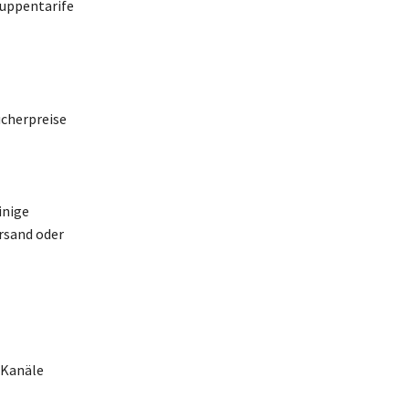
ruppentarife
ucherpreise
inige
rsand oder
 Kanäle