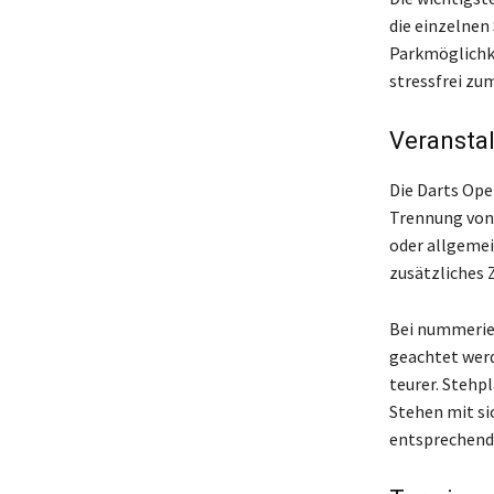
die einzelnen
Parkmöglichke
stressfrei z
Veranstal
Die Darts Open
Trennung von 
oder allgeme
zusätzliches 
Bei nummerier
geachtet werd
teurer. Stehp
Stehen mit sic
entsprechend