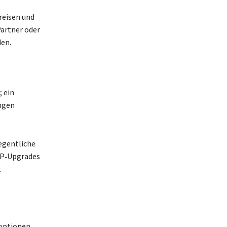
reisen und
Partner oder
en.
 ein
ngen
egentliche
VIP‑Upgrades
.
zoptionen,