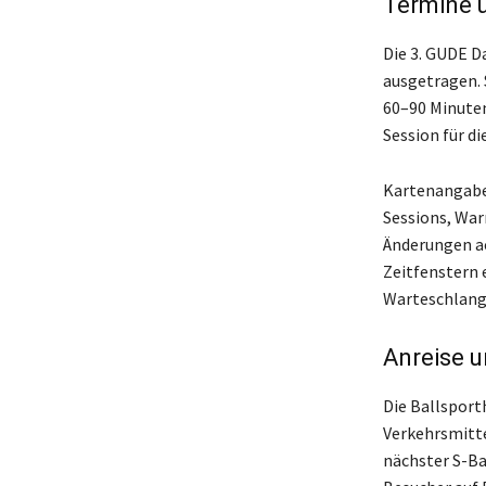
Termine u
Die 3. GUDE D
ausgetragen. 
60–90 Minuten
Session für di
Kartenangabe
Sessions, War
Änderungen ac
Zeitfenstern 
Warteschlang
Anreise 
Die Ballsporth
Verkehrsmitt
nächster S-Ba