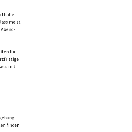
rthalle
lass meist
t Abend-
iten für
zfristige
kets mit
mgebung;
ten finden