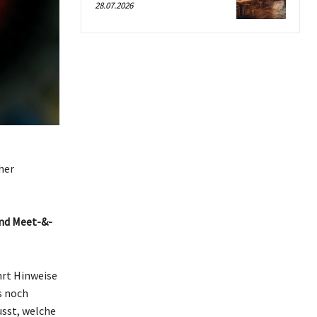
28.07.2026
her
und Meet-&-
hrt Hinweise
s noch
usst, welche