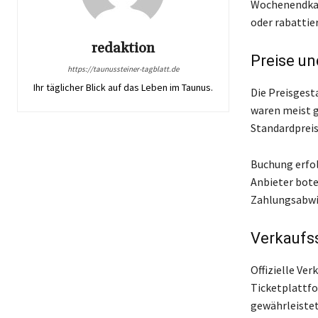
Wochenendkart
oder rabattie
redaktion
Preise u
https://taunussteiner-tagblatt.de
Ihr täglicher Blick auf das Leben im Taunus.
Die Preisgest
waren meist g
Standardprei
Buchung erfol
Anbieter bote
Zahlungsabwic
Verkaufss
Offizielle Ve
Ticketplattfo
gewährleistet