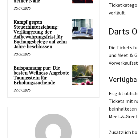
deiner Nähe
Ticketkategor
25.07.2026
verläuft.
Kampf gegen
Steuerhinterziehung:
Darts O
Verlängerung der
Aufbewahrungsfrist für
Buchungsbelege auf zehn
Jahre beschlossen
Die Tickets f
20.08.2025
und Meet‑&‑Gr
Vorverkaufsst
Entspannung pur: Die
besten Wellness Angebote
Taunusstein für
Verfügba
Erholungssuchende
27.07.2026
Es gibt üblic
Tickets mit n
beinhalteten 
Meet‑&‑Greet 
Zusätzlich bo