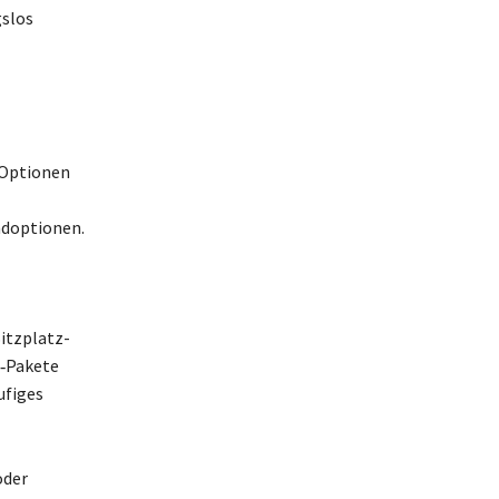
gslos
‑Optionen
ndoptionen.
Sitzplatz-
P‑Pakete
ufiges
oder