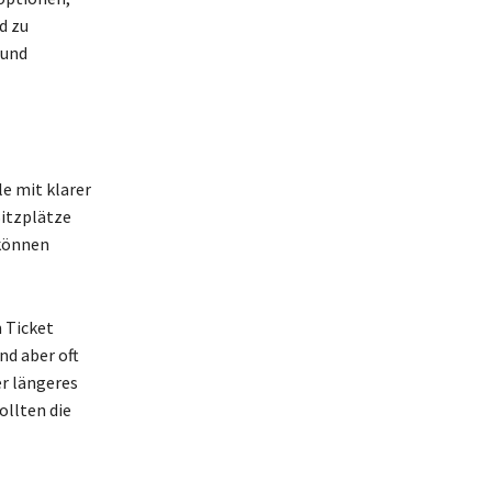
d zu
 und
le mit klarer
Sitzplätze
 können
 Ticket
nd aber oft
er längeres
ollten die