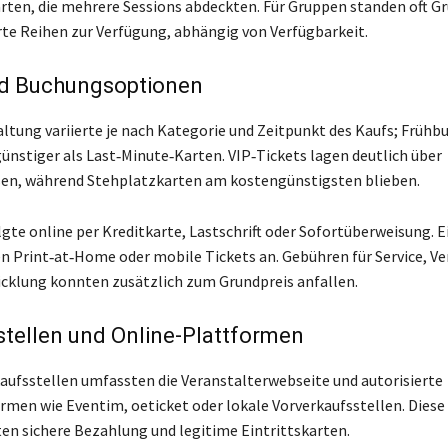
en, die mehrere Sessions abdeckten. Für Gruppen standen oft G
rte Reihen zur Verfügung, abhängig von Verfügbarkeit.
nd Buchungsoptionen
altung variierte je nach Kategorie und Zeitpunkt des Kaufs; Frühb
ünstiger als Last‑Minute‑Karten. VIP‑Tickets lagen deutlich über
sen, während Stehplatzkarten am kostengünstigsten blieben.
gte online per Kreditkarte, Lastschrift oder Sofortüberweisung. E
n Print‑at‑Home oder mobile Tickets an. Gebühren für Service, Ve
klung konnten zusätzlich zum Grundpreis anfallen.
tellen und Online-Plattformen
rkaufsstellen umfassten die Veranstalterwebseite und autorisierte
rmen wie Eventim, oeticket oder lokale Vorverkaufsstellen. Diese
en sichere Bezahlung und legitime Eintrittskarten.